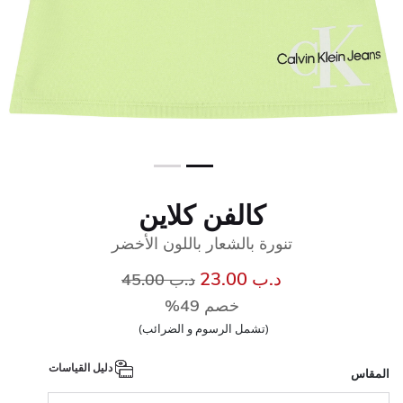
كالفن كلاين
تنورة بالشعار باللون الأخضر
إلى
سعر مخفض من
د.ب 23.00
د.ب 45.00
خصم 49%
(تشمل الرسوم و الضرائب)
دليل القياسات
المقاس