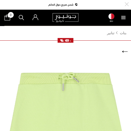
0
BH
بنات
تنانير
- 49 %