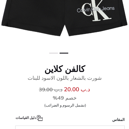
كالفن كلاين
شورت بالشعار باللون الاسود للبنات
إلى
سعر مخفض من
د.ب 20.00
د.ب 39.00
خصم 49%
(تشمل الرسوم و الضرائب)
دليل القياسات
المقاس