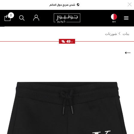
0
BH
بنات
شورتات
- 49 %