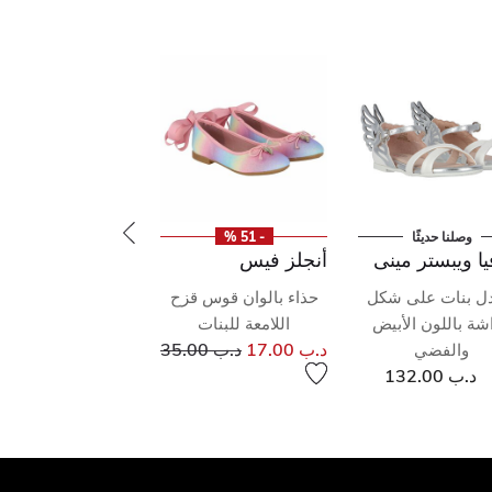
وصلنا حديثًا
- 51 %
ا ويبستر مينى
أنجلز فيس
ل بنات على شكل
حذاء بالوان قوس قزح
شة باللون الأبيض
اللامعة للبنات
إلى
سعر مخفض من
د.ب 17.00
د.ب 35.00
والفضي
د.ب 132.00