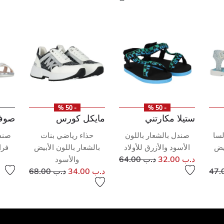
- 50 %
- 50 %
ستيلا مكارتني
مايكل كورس
صوفي
لسا
صندل بالشعار باللون
حذاء رياضي بنات
صند
بيض
الأسود والأزرق للأولاد
بالشعار باللون الأبيض
فرا
إلى
سعر مخفض من
د.ب 32.00
د.ب 64.00
والأسود
إلى
خفض من
إلى
سعر مخفض من
د.ب 34.00
د.ب 68.00