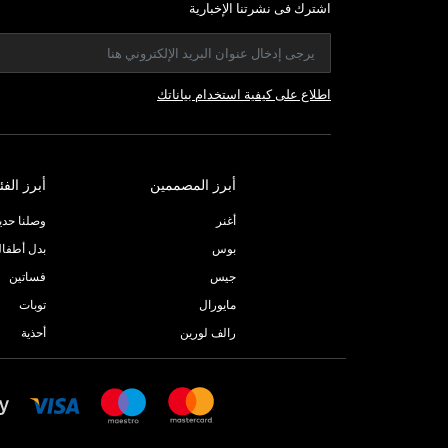
اشترك فى نشرتنا الإخبارية
اطلاع على كيفية استخدام بياناتك
أبرز المصممين
أبرز الفئ
أغنر
وصلنا حديثا
بوس
بدل أطفا
جيس
فساتين
مايورال
توبات
رالف لورين
أحذية