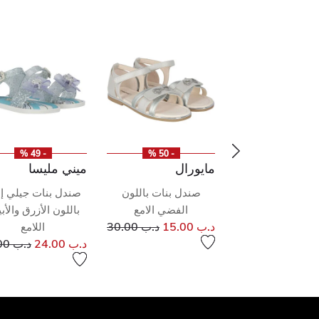
- 49 %
- 50 %
- 50 %
ال
مايورال
ميني مليسا
بنات مزين باللون
صندل بنات باللون
صندل بنات جيلي إ
الأبيض
الفضي الامع
باللون الأزرق والأ
إلى
سعر مخفض من
إلى
سعر مخفض من
د.ب 30.00
د.ب 15.00
د.ب 30.00
اللامع
سعر م
د.ب 24.00
د.ب 47.00