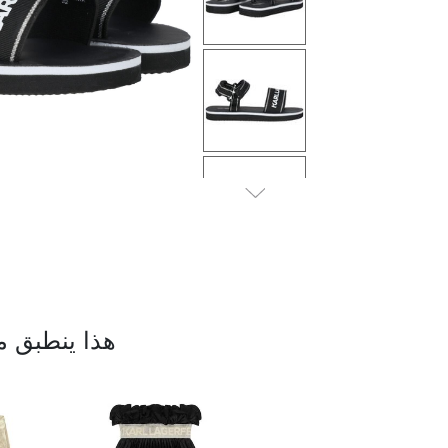
التالى
هذا ينطبق م