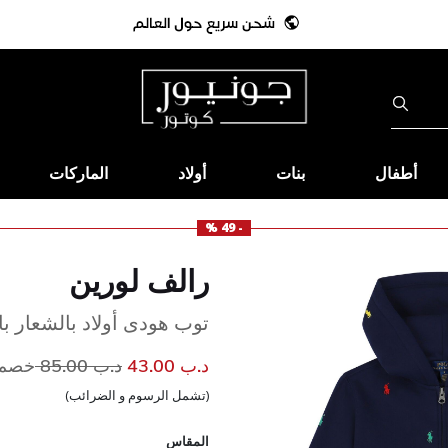
أطفال
بنات
أولاد
الماركات
- 49 %
رالف لورين
توب هودى أولاد بالشعار ب
إلى
سعر مخفض من
د.ب 43.00
د.ب 85.00
خصم 49
(تشمل الرسوم و الضرائب)
المقاس