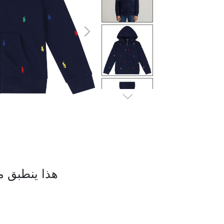
التالى
هذا ينطبق م