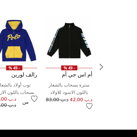
- 49 %
- 49 %
- 50 %
هيلفيغر
أم اس جي أم
رالف لورين
 هودي بالشعار
سترة بسحاب بالشعار
توب أولاد بالشعا
ون الكحلي للأولاد
باللون الاسود للاولاد
بسحاب باللون الاز
إلى
سعر مخفض من
إلى
سعر مخفض من
د.ب 36.00
د.ب 56.00
د.ب 42.00
د.ب 83.00
من
سعر مخ
د.ب 79.00