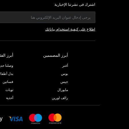
اشترك فى نشرتنا الإخبارية
اطلاع على كيفية استخدام بياناتك
أبرز المصممين
أبرز الفئ
أغنر
وصلنا حديثا
بوس
بدل أطفا
جيس
فساتين
مايورال
توبات
رالف لورين
أحذية