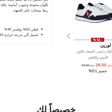
بألوان متنوعة وجيوب أمامية. ياق
ربط بسحاب على الجبهة.
قطن 60% بولستر 40%
غسيل آلي بدرجة حرارة 30* مئوية
- 51 %
لورين
أولاد رياضي بالشعار باللون
الأبيض والكحلي
 26.00
إلى
سعر مخفض من
د.ب 53.00
خصم 51%
خصيصاً لك