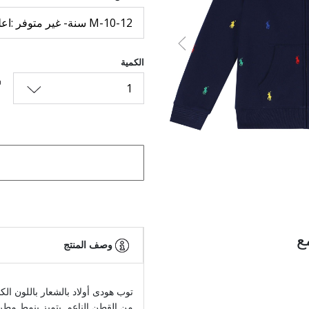
M-10-12 سنة- غير متوفر :اعلمنى
السابق
الكمية
1
ع
وصف المنتج
توب هودى أولاد بالشعار باللون ال
من القطن الناعم. يتميز بنمط مطر