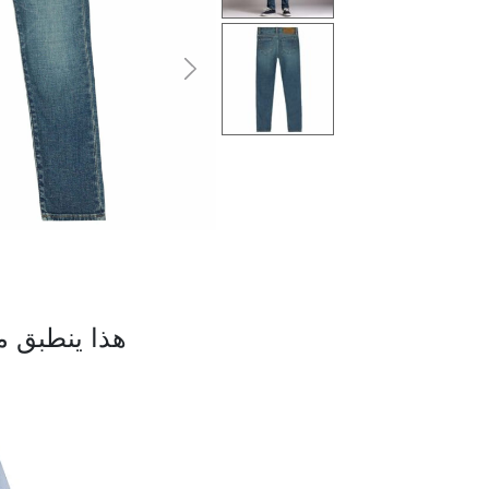
التالى
هذا ينطبق م