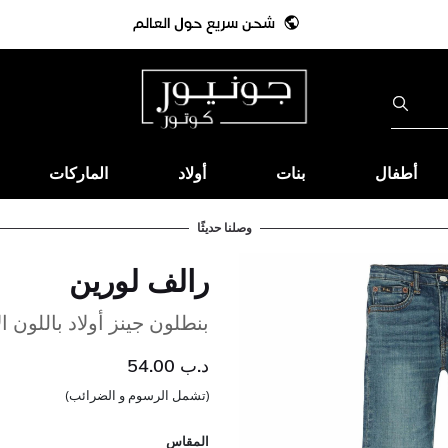
أطفال
بنات
أولاد
الماركات
وصلنا حديثًا
رالف لورين
بنطلون جينز أولاد باللون ا
د.ب 54.00
(تشمل الرسوم و الضرائب)
المقاس