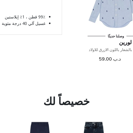
99٪ قطن ، 1٪ إيلاستين
غسيل آلي 40 درجة مئوية
وصلنا حديثًا
لورين
لشعار باللون الازرق للاولاد
د.ب 59.00
خصيصاً لك