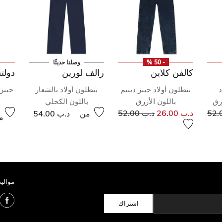
- 50 %
وصلنا حديثًا
كالفن كلاين
رالف لورين
دولتش
د
بنطلون أولاد جينز دينيم
بنطلون أولاد بالشعار
جينز 
زرق
باللون الأزرق
باللون الكحلي
إلى
خفض من
إلى
سعر مخفض من
د.ب 26.00
د.ب 52.00
من
د.ب 54.00
م
مواليد
اشتراك