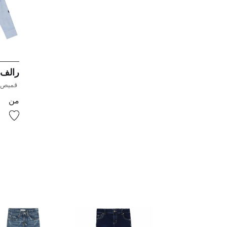
رالف 
قميص با
من