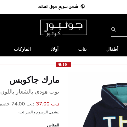
أطفال
بنات
أولاد
الماركات
- 50 %
مارك جاكوبس
توب هودى بالشعار باللون ا
إلى
سعر مخفض من
د.ب 37.00
د.ب 74.00
خصم 50
(تشمل الرسوم و الضرائب)
المقاس