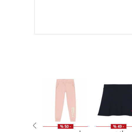
- 50 %
- 49 %