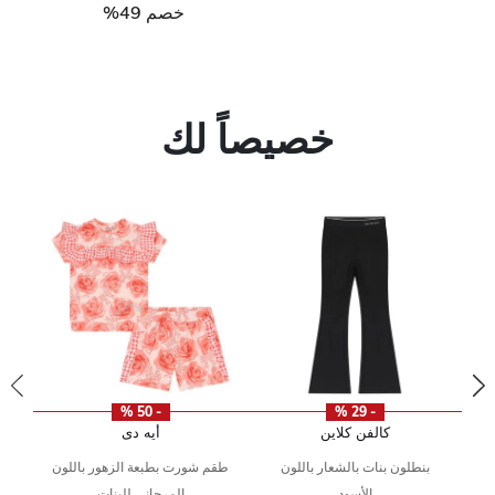
خصم 49%
خصيصاً لك
- 50 %
- 29 %
كالفن كلاين
أيه دى
بنطلون بنات بالشعار باللون
طقم شورت بطبعة الزهور باللون
لى
 من
الأسود
المرجاني للبنات