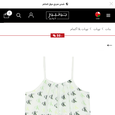
0
OM
بنات
توبات
توبات بلا أكمام
- 50 %