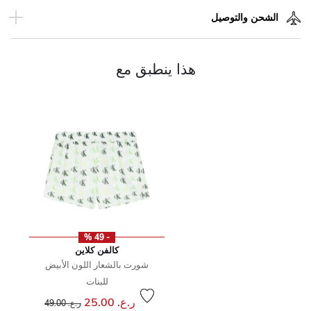
الشحن والتوصيل
هذا ينطبق مع
- 49 %
كالفن كلاين
شورت بالشعار اللون الأبيض
للبنات
إلى
سعر مخفض من
ر.ع. 25.00
ر.ع. 49.00