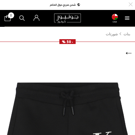
0
OM
بنات
شورتات
- 50 %