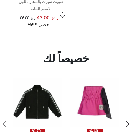
سويت شيرت بالشعار باللون
الاصفر للبنات
إلى
سعر مخفض من
ر.ع. 43.00
ر.ع. 106.00
خصم 59%
خصيصاً لك
- 70 %
- 60 %