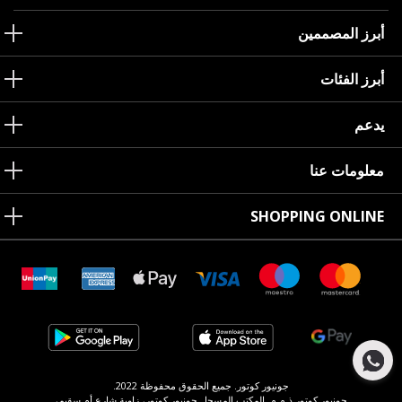
أبرز المصممين
أبرز الفئات
يدعم
معلومات عنا
SHOPPING ONLINE
جونيور كوتور. جميع الحقوق محفوظة 2022.
جونيور كوتور ذ.م.م. المكتب المسجل جونيور كوتور، زاوية شارع أم سقيم،