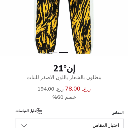
إن°21
بنطلون بالشعار ياللون الاصفر للبنات
إلى
سعر مخفض من
ر.ع. 78.00
ر.ع. 194.00
خصم 60%
دليل القياسات
المقاس
اختيار المقاس