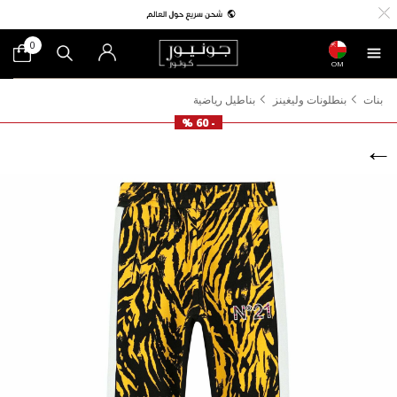
0
OM
بنات
بنطلونات وليغينز
بناطيل رياضية
- 60 %