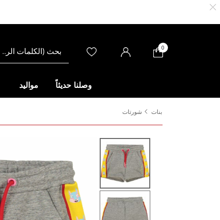
0
وصلنا حديثاً
مواليد
بنات
شورتات