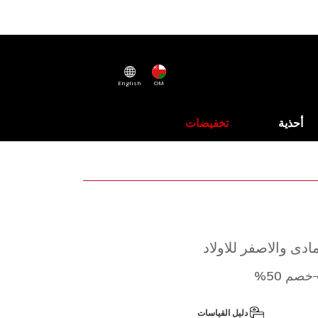
English
OM
أحذية
تخفيضات
دى والاصفر للاولاد
إلى
 من
خصم 50%
دليل القياسات