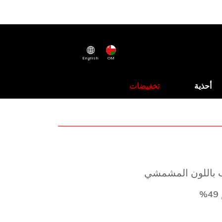
English
OM
أحذية
تخفيضات
ب باللون المشمشي
%