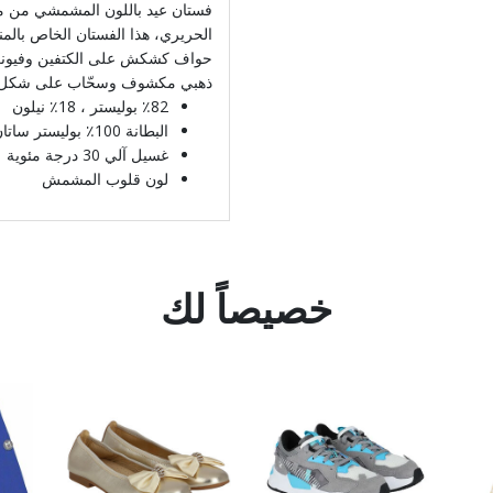
فستان عيد باللون المشمشي من ما
الحريري، هذا الفستان الخاص بالمن
حواف كشكش على الكتفين وفيونكة
ذهبي مكشوف وسحّاب على شكل 
٪82 بوليستر ، 18٪ نيلون
البطانة 100٪ بوليستر ساتان
غسيل آلي 30 درجة مئوية
لون قلوب المشمش
خصيصاً لك