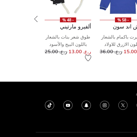
- 48 %
- 58 %
 اند سون
ألفيرو مارتيني
رت باكمام بالشعار
طوق شعر بنات بالشعار
لون الازرق للاولاد
باللون البيج والأسود
إلى
سعر مخفض من
إلى
سعر مخفض من
ر.ع. 36.00
ر.ع. 13.00
ر.ع. 25.00