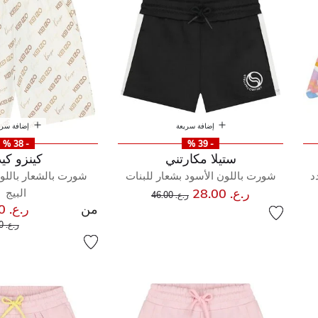
إضافة سريعة
إضافة سري
- 38 %
- 39 %
ستيلا مكارتني
كينزو كي
د
شورت باللون الأسود بشعار للبنات
شورت بالشعار باللون
إلى
سعر مخفض من
ر.ع. 28.00
البيج
ر.ع. 46.00
من
ر.ع. 32.00
سعر 
ر.ع. 52.00