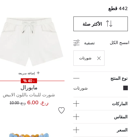
442 قطع
الأكثر صلة
امسح الكل
تصفية
شورتات
حذف التصفية مكرر حاليًا بواسطة نوع المنتج: شورتات
إضافة سريعة
نوع المنتج
- 40 %
مايورال
المحدد مكرر حاليًا بواسطة نوع المنتج: شورتات
شورتات
شورت للبنات باللون الابيض
إلى
سعر مخفض من
ر.ع. 6.00
ر.ع. 10.00
الماركات
المقاس
السعر