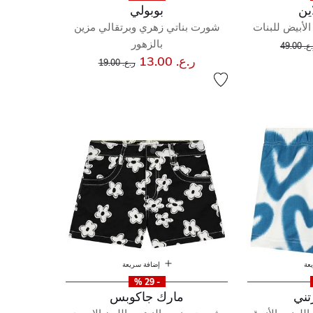
ين
بوبولي
لأبيض للبنات
شورت بناتي زهري وبرتقالي مزين
إلى
عر مخفض من
بالزهور
. 49.00
إلى
سعر مخفض من
ر.ع. 13.00
ر.ع. 19.00
عة
إضافة سريعة
- 29 %
تني
مارك جاكوبس