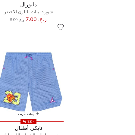
مايورال
شورت بنات باللون الاخضر
إلى
سعر مخفض من
ر.ع. 7.00
ر.ع. 9.00
إضافة سريعة
- 28 %
نايكي أطفال