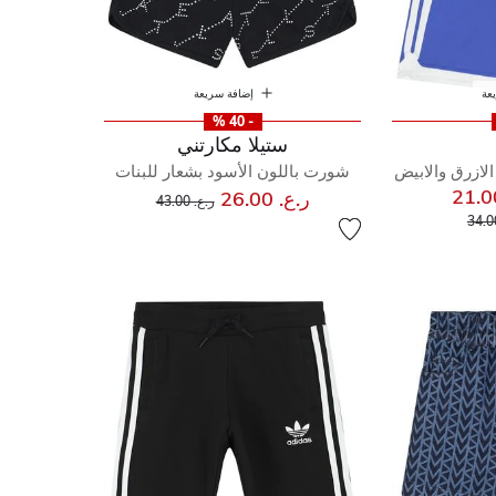
عة
إضافة سريعة
- 40 %
ستيلا مكارتني
لازرق والابيض
شورت باللون الأسود بشعار للبنات
إلى
سعر مخفض من
ر.ع. 26.00
ر.ع. 43.00
إلى
مخفض من