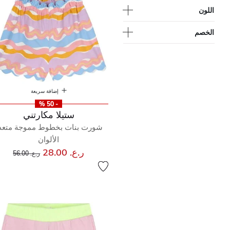
اللون
الخصم
إضافة سريعة
- 50 %
ستيلا مكارتني
شورت بنات بخطوط مموجة متعد
الألوان
إلى
سعر مخفض من
ر.ع. 28.00
ر.ع. 56.00