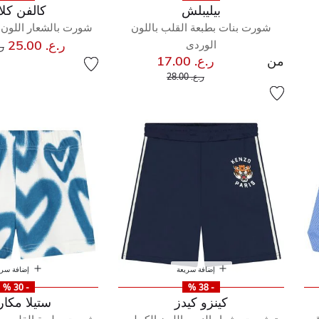
بيليبلش
كالفن كلا
شورت بنات بطبعة القلب باللون
شورت بالشعار اللون ا
س
ر.ع. 25.00
الوردى
ر.ع
من
ر.ع. 17.00
إلى
سعر مخفض من
ر.ع. 28.00
إضافة سريعة
إضافة سري
- 30 %
- 38 %
كينزو كيدز
ستيلا مكار