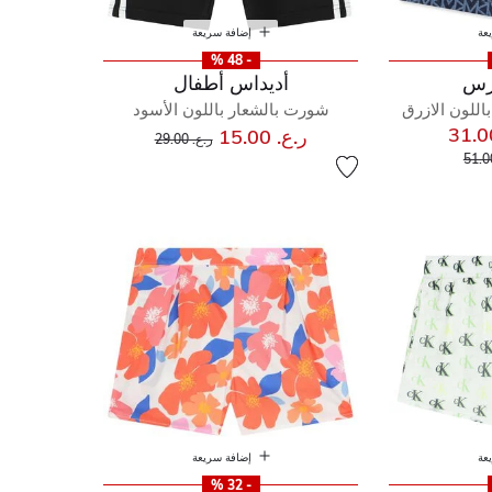
عة
إضافة سريعة
- 48 %
رس
أديداس أطفال
اللون الازرق
شورت بالشعار باللون الأسود
إلى
سعر مخفض من
ر.ع. 15.00
ر.ع. 29.00
إلى
مخفض من
عة
إضافة سريعة
- 32 %