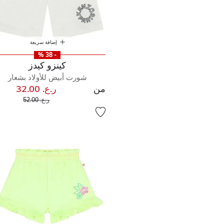
إضافة سريعة
- 38 %
كينزو كيدز
شورت أبيض للأولاد بشعار
من
ر.ع. 32.00
إلى
سعر مخفض من
ر.ع. 52.00