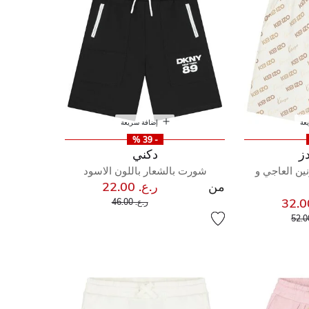
عة
إضافة سريعة
- 39 %
دز
دكني
ين العاجي و
شورت بالشعار باللون الاسود
من
ر.ع. 22.00
إلى
سعر مخفض من
ر.ع. 46.00
إلى
مخفض من