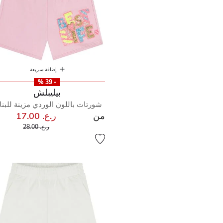
إضافة سريعة
- 39 %
بيليبلش
شورتات باللون الوردي مزينة للبن
من
ر.ع. 17.00
إلى
سعر مخفض من
ر.ع. 28.00