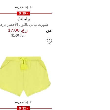
إضافة سريعة
- 39 %
بيليبلش
شورت بناتي باللون الأخضر مزهر
من
ر.ع. 17.00
إلى
سعر مخفض من
ر.ع. 31.00
إضافة سريعة
- 22 %