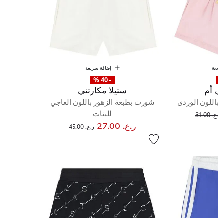
عة
إضافة سريعة
- 40 %
 أم
ستيلا مكارتني
اللون الوردى
شورت بطبعة الزهور باللون العاجي
إلى
عر مخفض من
للبنات
. 31.00
إلى
سعر مخفض من
ر.ع. 27.00
ر.ع. 45.00