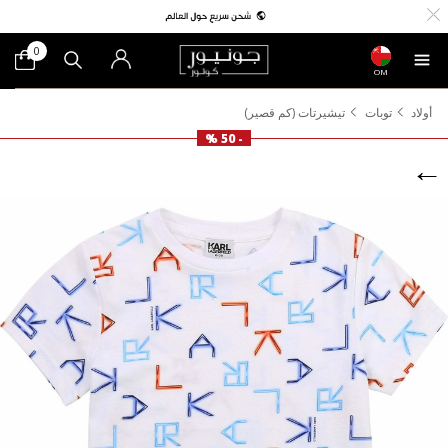
0
OM
أولاد
توبات
تيشيرتات (كم قصير)
- 50 %