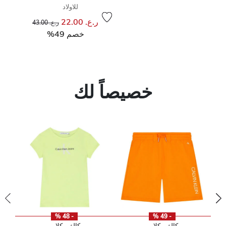
للاولاد
إلى
سعر مخفض من
ر.ع. 22.00
ر.ع. 43.00
خصم 49%
خصيصاً لك
- 48 %
- 49 %
كالفن كلاين
كالفن كلاين