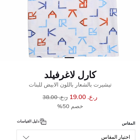
كارل لاغرفيلد
تيشيرت بالشعار باللون الابيض للبنات
إلى
سعر مخفض من
ر.ع. 19.00
ر.ع. 38.00
خصم 50%
دليل القياسات
المقاس
اختيار المقاس