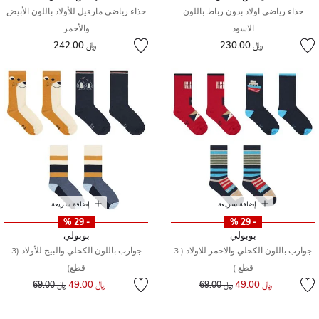
حذاء رياضى اولاد بدون رباط باللون
حذاء رياضي مارفيل للأولاد باللون الأبيض
الاسود
والأحمر
﷼ 230.00
﷼ 242.00
إضافة سريعة
إضافة سريعة
- 29 %
- 29 %
بوبولي
بوبولي
جوارب باللون الكحلي والاحمر للاولاد ( 3
جوارب باللون الكحلي والبيج للأولاد (3
قطع )
قطع)
إلى
سعر مخفض من
إلى
سعر مخفض من
﷼ 49.00
﷼ 49.00
﷼ 69.00
﷼ 69.00