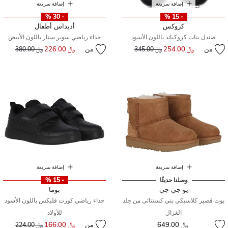
إضافة سريعة
إضافة سريعة
- 30 %
- 15 %
كروكس
أديداس أطفال
صندل بنات كروكباند باللون الأسود
حذاء رياضي سوبر ستار باللون الأبيض
من
﷼ 254.00
إلى
سعر مخفض من
من
﷼ 226.00
إلى
سعر مخفض من
﷼ 345.00
﷼ 380.00
إضافة سريعة
إضافة سريعة
وصلنا حديثًا
- 15 %
يو جي جي
بوما
بوت قصير كلاسيكي بني كستنائي من جلد
حذاء رياضي كورت فليكس باللون الأسود
الغزال
للأولاد
﷼ 649.00
من
﷼ 166.00
إلى
سعر مخفض من
﷼ 224.00