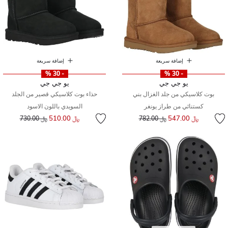
إضافة سريعة
إضافة سريعة
- 30 %
- 30 %
يو جي جي
يو جي جي
بوت كلاسيكي من جلد الغزال بني
حذاء بوت كلاسيكي قصير من الجلد
كستنائي من طراز يونغر
السويدي باللون الاسود
إلى
سعر مخفض من
إلى
سعر مخفض من
﷼ 547.00
﷼ 510.00
﷼ 782.00
﷼ 730.00