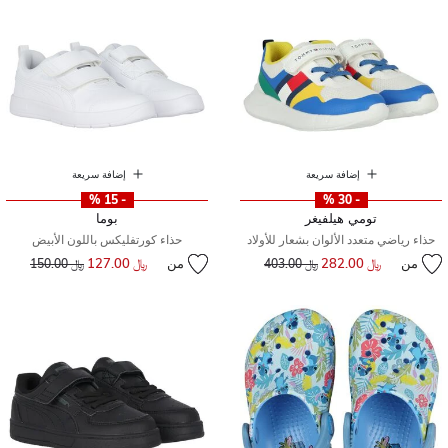
إضافة سريعة
إضافة سريعة
- 15 %
- 30 %
تومي هيلفيغر
بوما
حذاء رياضي متعدد الألوان بشعار للأولاد
حذاء كورتفليكس باللون الأبيض
من
﷼ 282.00
إلى
سعر مخفض من
من
﷼ 127.00
إلى
سعر مخفض من
﷼ 403.00
﷼ 150.00