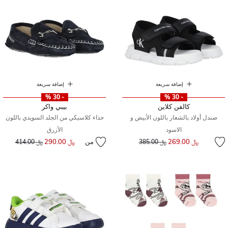
إضافة سريعة
إضافة سريعة
- 30 %
- 30 %
كالفن كلاين
بيبي واكر
صندل أولاد بالشعار باللون الأبيض و
حذاء كلاسيكي من الجلد السويدي باللون
الاسود
الأزرق
إلى
سعر مخفض من
﷼ 269.00
من
﷼ 290.00
إلى
سعر مخفض من
﷼ 385.00
﷼ 414.00