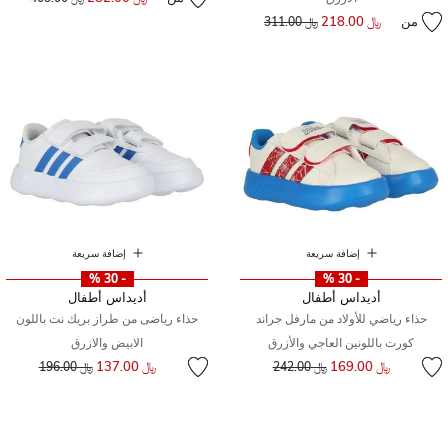
من
﷼ 218.00
إلى
سعر مخفض من
﷼ 311.00
إضافة سريعة
إضافة سريعة
- 30 %
- 30 %
أديداس أطفال
أديداس أطفال
حذاء رياضي للأولاد من مارفل جراند
حذاء رياضى من طراز بريك نت باللون
كورت باللونين العاجي والأزرق
الابيض والازرق
إلى
سعر مخفض من
إلى
سعر مخفض من
﷼ 169.00
﷼ 137.00
﷼ 242.00
﷼ 196.00