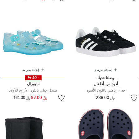
إضافة سريعة
إضافة سريعة
وصلنا حديثًا
- 40 %
أديداس أطفال
مايورال
حذاء رياضي باللون الأسود
صندل جيلي باللون الأزرق للأولاد
إلى
سعر مخفض من
﷼ 288.00
﷼ 97.00
﷼ 161.00