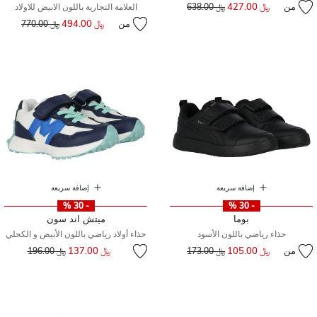
من
﷼ 427.00
إلى
سعر مخفض من
﷼ 638.00
العلامة التجارية باللون الابيض للاولاد
من
﷼ 494.00
إلى
سعر مخفض من
﷼ 770.00
إضافة سريعة
إضافة سريعة
- 30 %
- 30 %
بوما
ميتش اند سون
حذاء رياضي باللون الأسود
حذاء أولاد رياضي باللون الأبيض و الكحلي
إلى
سعر مخفض من
من
﷼ 105.00
إلى
سعر مخفض من
﷼ 137.00
﷼ 173.00
﷼ 196.00