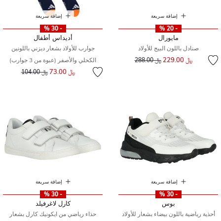
إضافة سريعة
إضافة سريعة
- 30 %
- 20 %
مايورال
أديداس أطفال
صنادل باللون البيج للأولاد
جوارب للأولاد بشعار ديزني باللونين
إلى
سعر مخفض من
﷼ 229.00
﷼ 288.00
الكحلي والأصفر (عبوة من 3 جوارب)
إلى
سعر مخفض من
﷼ 73.00
﷼ 104.00
إضافة سريعة
إضافة سريعة
- 30 %
- 30 %
بوس
كارل لاغرفيلد
أحذية رياضية باللون بيضاء بشعار للأولاد
حذاء رياضي من ايكونيك كارل بشعار