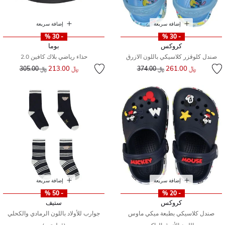
إضافة سريعة
إضافة سريعة
- 30 %
- 30 %
كروكس
بوما
صندل كلوقزر كلاسيكي باللون الازرق
حذاء رياضي بلاك كافين 2.0
إلى
سعر مخفض من
إلى
سعر مخفض من
﷼ 261.00
﷼ 213.00
﷼ 374.00
﷼ 305.00
إضافة سريعة
إضافة سريعة
- 50 %
- 20 %
كروكس
ستيف
صندل كلاسيكي بطبعة ميكي ماوس
جوارب للأولاد باللون الرمادي والكحلي