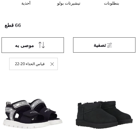
بنطلونات
تيشيرتات بولو
أحذية
66 قطع
تصفية
موصى به
قياس الحذاء 20-22
حذف التصفية