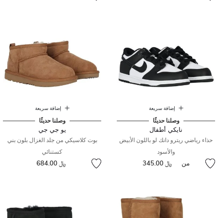
إضافة سريعة
إضافة سريعة
وصلنا حديثًا
وصلنا حديثًا
نايكي أطفال
يو جي جي
حذاء رياضي ريترو دانك لو باللون الأبيض
بوت كلاسيكي من جلد الغزال بلون بني
والأسود
كستنائي
من
﷼ 345.00
﷼ 684.00