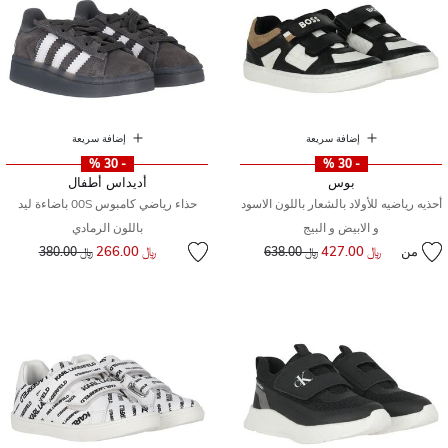
إضافة سريعة
إضافة سريعة
- 30 %
- 30 %
بوس
أديداس أطفال
أحذيه رياضيه للأولاد بالشعار باللون الاسود
حذاء رياضي كامبوس 00S باضاءة ليد
و الابيض و البيج
باللون الرمادي
إلى
سعر مخفض من
من
﷼ 427.00
إلى
سعر مخفض من
﷼ 266.00
﷼ 638.00
﷼ 380.00