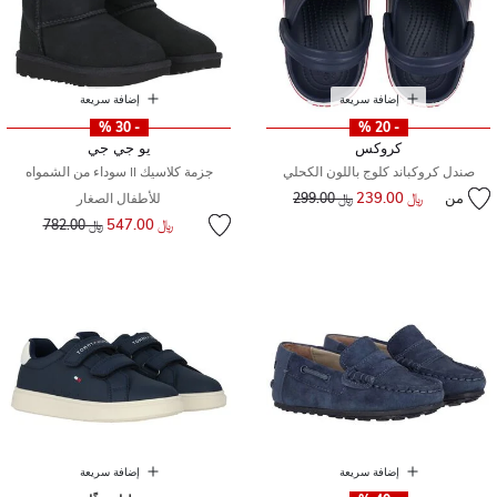
إضافة سريعة
إضافة سريعة
- 30 %
- 20 %
كروكس
يو جي جي
صندل كروكباند كلوج باللون الكحلي
جزمة كلاسيك II سوداء من الشمواه
من
﷼ 239.00
إلى
سعر مخفض من
﷼ 299.00
للأطفال الصغار
إلى
سعر مخفض من
﷼ 547.00
﷼ 782.00
إضافة سريعة
إضافة سريعة