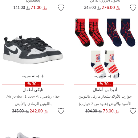
باللون الأزرق الداكن
(قطعتين)
إلى
سعر مخفض من
إلى
سعر مخفض من
﷼ 276.00
﷼ 71.00
﷼ 345.00
﷼ 141.00
إضافة سريعة
إضافة سريعة
- 30 %
- 30 %
أديداس أطفال
نايكي أطفال
جوارب للأولاد بشعار مارفل باللونين
حذاء رياضي Air Jordan 1 Low Alt
الأسود والأبيض (عبوة من 3 جوارب)
باللونين الرمادي والأبيض
إلى
سعر مخفض من
إلى
سعر مخفض من
﷼ 73.00
﷼ 242.00
﷼ 104.00
﷼ 345.00