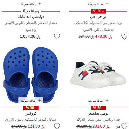
إضافة سريعة
إضافة سريعة
- 30 %
وصلنا حديثًا
يو جي جي
دولتشي اند غابانا
بوت صغير من الشمواه الكلاسيكى
صندل للصغار بالشعار باللونين الأبيض
للاطفال باللون الاسود
والأسود
إلى
سعر مخفض من
﷼ 478.00
﷼ 1,034.00
﷼ 684.00
إضافة سريعة
إضافة سريعة
- 30 %
- 30 %
تومي هيلفيغر
كروكس
حذاء رياضي أبيض بشعار للأولاد
صنادل كلوغز كلاسيكية باللون الازرق
إلى
سعر مخفض من
من
﷼ 282.00
إلى
سعر مخفض من
﷼ 121.00
﷼ 403.00
﷼ 173.00