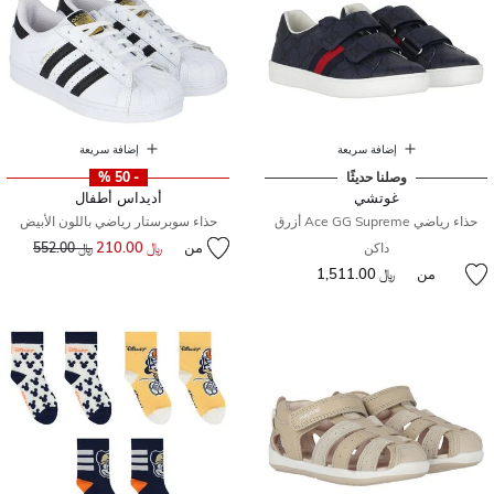
إضافة سريعة
إضافة سريعة
وصلنا حديثًا
- 50 %
غوتشي
أديداس أطفال
حذاء رياضي Ace GG Supreme أزرق
حذاء سوبرستار رياضي باللون الأبيض
من
﷼ 210.00
إلى
سعر مخفض من
داكن
﷼ 552.00
من
﷼ 1,511.00