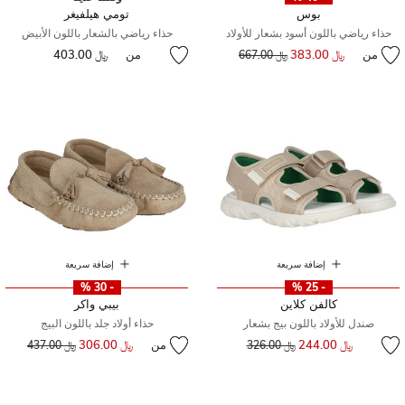
بوس
تومي هيلفيغر
حذاء رياضي باللون أسود بشعار للأولاد
حذاء رياضي بالشعار باللون الأبيض
من
﷼ 383.00
إلى
سعر مخفض من
من
﷼ 403.00
﷼ 667.00
إضافة سريعة
إضافة سريعة
- 30 %
- 25 %
كالفن كلاين
بيبي واكر
صندل للأولاد باللون بيج بشعار
حذاء أولاد جلد باللون البيج
إلى
سعر مخفض من
﷼ 244.00
من
﷼ 306.00
إلى
سعر مخفض من
﷼ 326.00
﷼ 437.00