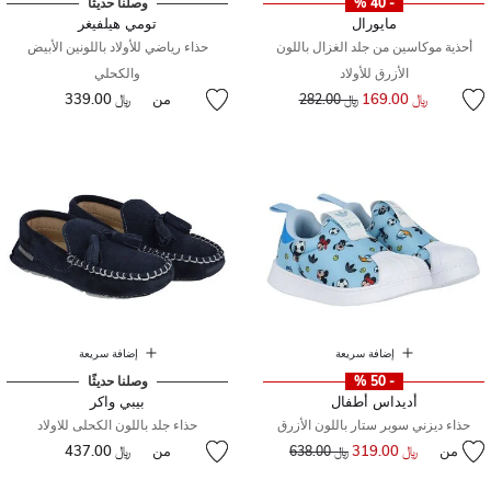
- 40 %
وصلنا حديثًا
مايورال
تومي هيلفيغر
أحذية موكاسين من جلد الغزال باللون
حذاء رياضي للأولاد باللونين الأبيض
الأزرق للأولاد
والكحلي
إلى
سعر مخفض من
﷼ 169.00
من
﷼ 339.00
﷼ 282.00
إضافة سريعة
إضافة سريعة
- 50 %
وصلنا حديثًا
أديداس أطفال
بيبي واكر
حذاء ديزني سوبر ستار باللون الأزرق
حذاء جلد باللون الكحلى للاولاد
من
﷼ 319.00
إلى
سعر مخفض من
من
﷼ 437.00
﷼ 638.00