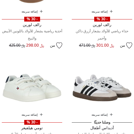
إضافة سريعة
إضافة سريعة
- 30 %
- 30 %
رالف لورين
رالف لورين
حذاء رياضي للأولاد بشعار أزرق داكن
أحذية رياضية بشعار للأولاد باللونين الأبيض
وأحمر
والبيج
من
﷼ 301.00
إلى
سعر مخفض من
من
﷼ 298.00
إلى
سعر مخفض من
﷼ 471.00
﷼ 425.00
إضافة سريعة
إضافة سريعة
وصلنا حديثًا
- 30 %
أديداس أطفال
تومي هيلفيغر