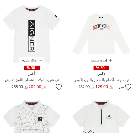
إضافة سريعة
إضافة سريعة
- 30 %
- 50 %
دكني
أغنر
توب أولاد بأكمام بالشعار باللون الأبيض
تي شيرت أولاد بالشعار باللون الابيض
إلى
سعر مخفض من
من
﷼ 129.00
إلى
سعر مخفض من
﷼ 202.00
﷼ 282.00
﷼ 288.00