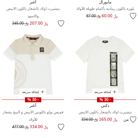
مايورال
أغنر
بلوزة باللون رمادية بأكمام طويلة للأولاد
تيشيرت اولاد بالشعار باللون الابيض
إلى
سعر مخفض من
﷼ 60.00
﷼ 87.00
والاسود
إلى
سعر مخفض من
﷼ 207.00
﷼ 345.00
إضافة سريعة
إضافة سريعة
- 30 %
- 30 %
دكني
أغنر
تيشيرت اولاد بالشعار باللون الابيض
قميص بولو باللونين الأبيض و البيج بشعار
من
﷼ 165.00
إلى
سعر مخفض من
﷼ 334.00
للأولاد
إلى
سعر مخفض من
﷼ 334.00
﷼ 477.00