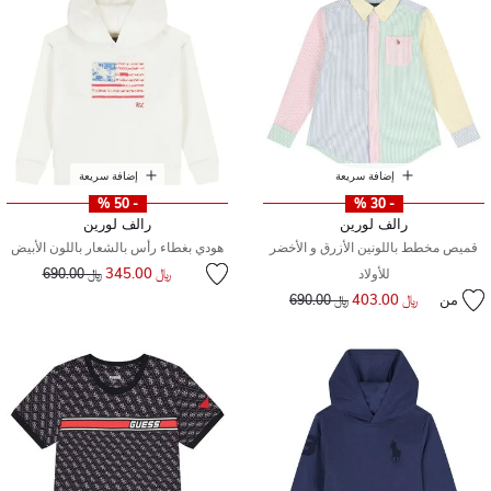
إضافة سريعة
إضافة سريعة
- 50 %
- 30 %
رالف لورين
رالف لورين
قميص مخطط باللونين الأزرق و الأخضر
هودي بغطاء رأس بالشعار باللون الأبيض
إلى
سعر مخفض من
﷼ 345.00
للأولاد
﷼ 690.00
من
﷼ 403.00
إلى
سعر مخفض من
﷼ 690.00