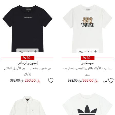
إضافة سريعة
إضافة سريعة
- 30 %
- 30 %
موسكينو
إمبوريو أرماني
تيشيرت للأولاد باللون الابيض بشعار دب
تي شيرت بشعار باللون الأزرق الداكن
تيدي
للأولاد
إلى
سعر مخفض من
من
﷼ 366.00
إلى
سعر مخفض من
﷼ 253.00
﷼ 592.00
﷼ 362.00