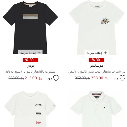
إضافة سريعة
إضافة سريعة
- 30 %
- 30 %
موسكينو
بوس
تي شيرت بشعار الدب تيدي باللون الأبيض
تشيرت بالشعار باللون الاسود للاولاد
من
﷼ 253.00
إلى
سعر مخفض من
من
﷼ 213.00
إلى
سعر مخفض من
﷼ 362.00
﷼ 368.00