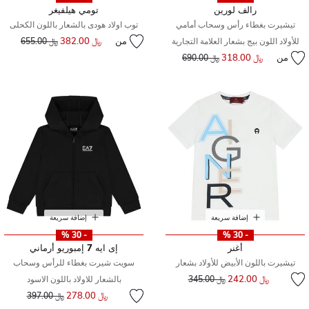
رالف لورين
تومي هيلفيغر
تيشيرت بغطاء رأس وسحاب أمامي
توب اولاد هودى بالشعار باللون الكحلى
من
﷼ 382.00
إلى
سعر مخفض من
للأولاد اللون بيج بشعار العلامة التجارية
﷼ 655.00
من
﷼ 318.00
إلى
سعر مخفض من
﷼ 690.00
إضافة سريعة
إضافة سريعة
- 30 %
- 30 %
أغنر
إى ايه 7 إمبوريو أرماني
تيشيرت باللون الأبيض للأولاد بشعار
سويت شيرت بغطاء للرأس وسحاب
إلى
سعر مخفض من
﷼ 242.00
﷼ 345.00
بالشعار للاولاد باللون الاسود
إلى
سعر مخفض من
﷼ 278.00
﷼ 397.00