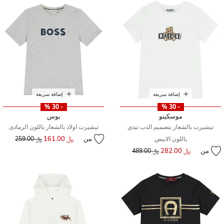
إضافة سريعة
إضافة سريعة
- 30 %
- 30 %
موسكينو
بوس
تيشيرت بالشعار بتصميم الدب تيدي
تيشيرت اولاد بالشعار باللون الرمادى
من
﷼ 161.00
إلى
سعر مخفض من
باللون الابيض
﷼ 259.00
من
﷼ 282.00
إلى
سعر مخفض من
﷼ 489.00