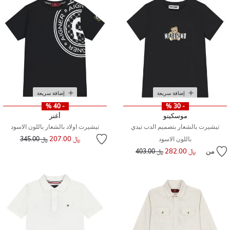
إضافة سريعة
إضافة سريعة
- 40 %
- 30 %
موسكينو
أغنر
تيشيرت بالشعار بتصميم الدب تيدي
تيشيرت اولاد بالشعار باللون الاسود
إلى
سعر مخفض من
﷼ 207.00
باللون الاسود
﷼ 345.00
من
﷼ 282.00
إلى
سعر مخفض من
﷼ 403.00