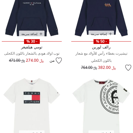
إضافة سريعة
إضافة سريعة
- 30 %
- 50 %
رالف لورين
تومي هيلفيغر
تيشيرت بغطاء رأس للأولاد مع شعار
توب اولاد هودى بالشعار باللون الكحلى
من
﷼ 274.00
إلى
سعر مخفض من
باللون الكحلي
﷼ 471.00
إلى
سعر مخفض من
﷼ 382.00
﷼ 764.00