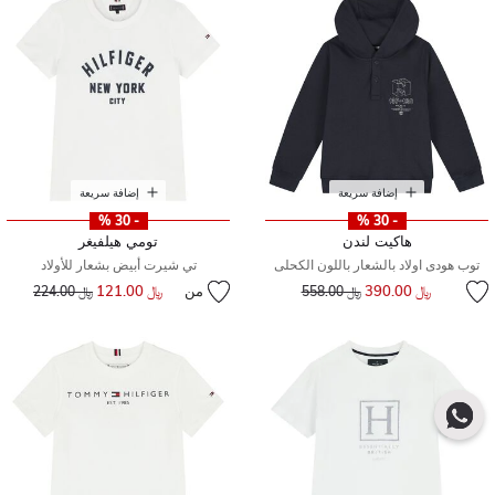
إضافة سريعة
إضافة سريعة
- 30 %
- 30 %
هاكيت لندن
تومي هيلفيغر
توب هودى اولاد بالشعار باللون الكحلى
تي شيرت أبيض بشعار للأولاد
إلى
سعر مخفض من
﷼ 390.00
من
﷼ 121.00
إلى
سعر مخفض من
﷼ 558.00
﷼ 224.00