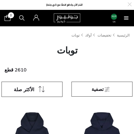
0
SA
الرئيسية
تخفيضات
أولاد
توبات
توبات
2610 قطع
تصفية
الأكثر صلة