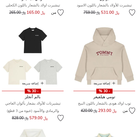
تيشيرت للأولاد بالشعار باللون الاسود
تيشيرت اولاد بالشعار باللون الكحلى
إلى
سعر مخفض من
﷼ 531.00
من
﷼ 165.00
إلى
سعر مخفض من
﷼ 759.00
﷼ 265.00
إضافة سريعة
إضافة سريعة
- 30 %
- 30 %
تومي هيلفيغر
بالم أنجلز
توب اولاد هودى بالشعار باللون البيج
تيشيرتات للأولاد بشعار بألوان العاجي
من
﷼ 293.00
إلى
سعر مخفض من
﷼ 420.00
والرمادي والأسود (عبوة من 3 قطع)
إلى
سعر مخفض من
﷼ 579.00
﷼ 828.00