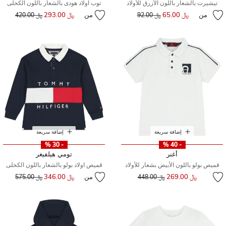
تيشيرت بالشعار باللون الأزرق للأولاد
توب اولاد هودى بالشعار باللون الكحلى
من
﷼ 65.00
إلى
سعر مخفض من
من
﷼ 293.00
إلى
سعر مخفض من
﷼ 92.00
﷼ 420.00
إضافة سريعة
إضافة سريعة
- 30 %
- 40 %
أغنر
تومي هيلفيغر
قميص بولو باللون الأبيض بشعار للأولاد
قميص اولاد بولو بالشعار باللون الكحلى
إلى
سعر مخفض من
﷼ 269.00
من
﷼ 346.00
إلى
سعر مخفض من
﷼ 448.00
﷼ 575.00