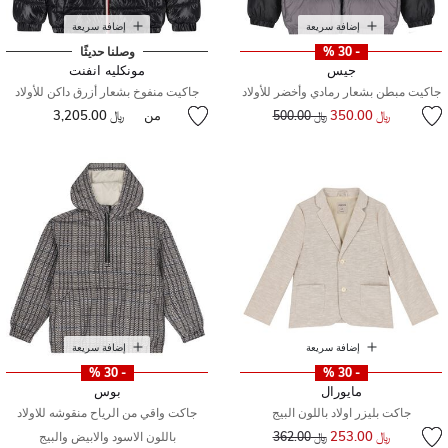
إضافة سريعة
إضافة سريعة
- 30 %
وصلنا حديثًا
جيس
مونكليه انفنت
جاكيت مبطن بشعار رمادي وأخضر للأولاد
جاكيت منفوخ بشعار أزرق داكن للأولاد
إلى
سعر مخفض من
﷼ 350.00
من
﷼ 3,205.00
﷼ 500.00
إضافة سريعة
إضافة سريعة
- 30 %
- 30 %
مايورال
بوس
جاكت بليزر اولاد باللون البيج
جاكت واقي من الرياح منقوشه للاولاد
إلى
سعر مخفض من
﷼ 253.00
﷼ 362.00
باللون الاسود والابيض والبيج