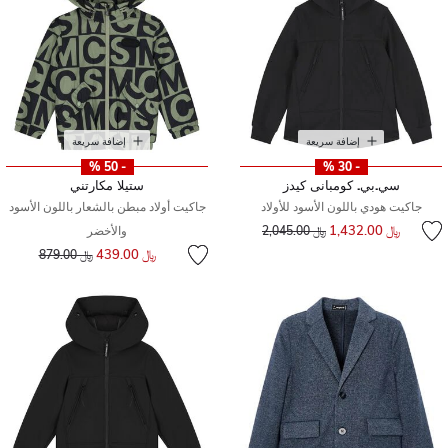
إضافة سريعة
إضافة سريعة
- 50 %
- 30 %
سي.بي. كومبانى كيدز
ستيلا مكارتني
جاكيت هودي باللون الأسود للأولاد
جاكيت أولاد مبطن بالشعار باللون الأسود
سعر مخفض من
إلى
﷼ 1,432.00
﷼ 2,045.00
والأخضر
إلى
سعر مخفض من
﷼ 439.00
﷼ 879.00