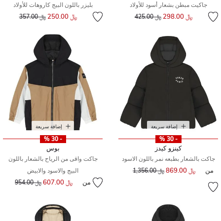
جاكيت مبطن بشعار أسود للأولاد
بليزر باللون البيج كاروهات للأولاد
إلى
سعر مخفض من
إلى
سعر مخفض من
﷼ 298.00
﷼ 250.00
﷼ 425.00
﷼ 357.00
إضافة سريعة
إضافة سريعة
- 30 %
- 30 %
كينزو كيدز
بوس
جاكت بالشعار بطبعه نمر باللون الاسود
جاكت واقى من الرياح بالشعار باللون
من
﷼ 869.00
سعر مخفض من
إلى
﷼ 1,356.00
البيج والاسود والابيض
من
﷼ 607.00
إلى
سعر مخفض من
﷼ 954.00