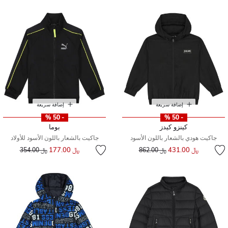
إضافة سريعة
إضافة سريعة
- 50 %
- 50 %
كينزو كيدز
بوما
جاكيت هودي بالشعار باللون الأسود
جاكيت بالشعار باللون الأسود للأولاد
إلى
سعر مخفض من
إلى
سعر مخفض من
﷼ 431.00
﷼ 177.00
﷼ 862.00
﷼ 354.00