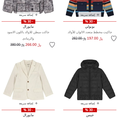
إضافة سريعة
إضافة سريعة
- 30 %
- 30 %
بوبولي
مايورال
جاكيت مخطط متعدد الالوان للأولاد
جاكت مبطن للاولاد باللون الاسود
إلى
سعر مخفض من
﷼ 197.00
﷼ 282.00
والرمادى
إلى
سعر مخفض من
﷼ 266.00
﷼ 380.00
إضافة سريعة
إضافة سريعة
- 30 %
- 30 %
جيس
مايورال