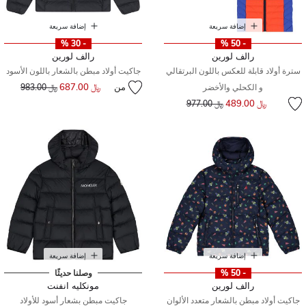
إضافة سريعة
إضافة سريعة
- 30 %
- 50 %
رالف لورين
رالف لورين
سترة أولاد قابلة للعكس باللون البرتقالي
جاكيت أولاد مبطن بالشعار باللون الأسود
من
﷼ 687.00
إلى
سعر مخفض من
و الكحلي والأخضر
﷼ 983.00
إلى
سعر مخفض من
﷼ 489.00
﷼ 977.00
إضافة سريعة
إضافة سريعة
- 50 %
وصلنا حديثًا
رالف لورين
مونكليه انفنت
جاكيت أولاد مبطن بالشعار متعدد الألوان
جاكيت مبطن بشعار أسود للأولاد