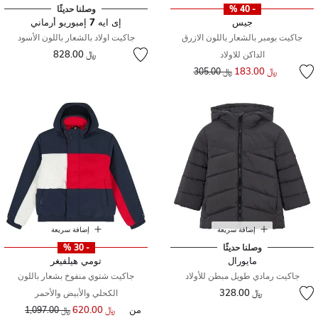
- 40 %
وصلنا حديثًا
جيس
إى ايه 7 إمبوريو أرماني
جاكيت بومبر بالشعار باللون الازرق
جاكيت اولاد بالشعار باللون الأسود
﷼ 828.00
الداكن للاولاد
إلى
سعر مخفض من
﷼ 183.00
﷼ 305.00
إضافة سريعة
إضافة سريعة
وصلنا حديثًا
- 30 %
مايورال
تومي هيلفيغر
جاكيت رمادي طويل مبطن للأولاد
جاكيت شتوي منفوخ بشعار باللون
﷼ 328.00
الكحلي والأبيض والأحمر
من
﷼ 620.00
سعر مخفض من
إلى
﷼ 1,097.00