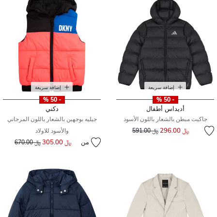
إضافة سريعة
إضافة سريعة
- 50 %
- 50 %
أديداس أطفال
دكني
جاكيت مبطن بالشعار باللون الأسود
جيليه بوجهين بالشعار باللون المرجاني
إلى
سعر مخفض من
﷼ 296.00
﷼ 591.00
والأسود للاولاد
من
﷼ 305.00
إلى
سعر مخفض من
﷼ 670.00