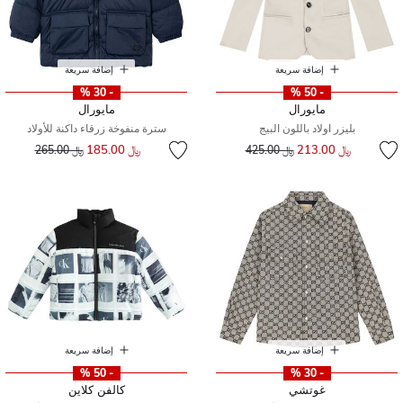
إضافة سريعة
إضافة سريعة
- 30 %
- 50 %
مايورال
مايورال
بليزر اولاد باللون البيج
سترة منفوخة زرقاء داكنة للأولاد
إلى
سعر مخفض من
إلى
سعر مخفض من
﷼ 213.00
﷼ 185.00
﷼ 425.00
﷼ 265.00
إضافة سريعة
إضافة سريعة
- 50 %
- 30 %
غوتشي
كالفن كلاين