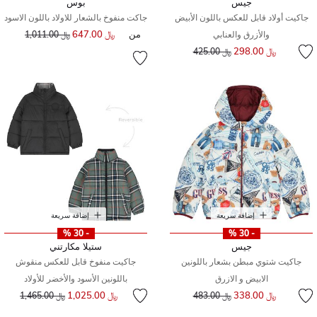
جيس
بوس
جاكيت أولاد قابل للعكس باللون الأبيض
جاكت منفوخ بالشعار للاولاد باللون الاسود
من
﷼ 647.00
سعر مخفض من
إلى
والأزرق والعنابي
﷼ 1,011.00
إلى
سعر مخفض من
﷼ 298.00
﷼ 425.00
إضافة سريعة
إضافة سريعة
- 30 %
- 30 %
جيس
ستيلا مكارتني
جاكيت شتوي مبطن بشعار باللونين
جاكيت منفوخ قابل للعكس منقوش
الابيض و الازرق
باللونين الأسود والأخضر للأولاد
إلى
سعر مخفض من
سعر مخفض من
إلى
﷼ 338.00
﷼ 1,025.00
﷼ 483.00
﷼ 1,465.00