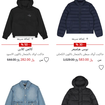
إضافة سريعة
إضافة سريعة
- 50 %
- 30 %
تومي هيلفيغر
كالفن كلاين
جاكيت أولاد مبطن بالشعار باللون الكحلي
جاكت اولاد بالشعار باللون الاسود
من
﷼ 583.00
سعر مخفض من
إلى
من
﷼ 282.00
إلى
سعر مخفض من
﷼ 1,029.00
﷼ 644.00