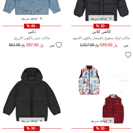
إضافة سريعة
إضافة سريعة
- 40 %
- 30 %
كالفن كلاين
دكني
جاكت اولاد منفوخ بالشعار باللون الاسود
جاكت جينز باللون الازرق
من
﷼ 599.00
سعر مخفض من
إلى
من
﷼ 397.00
إلى
سعر مخفض من
﷼ 1,017.00
﷼ 661.00
إضافة سريعة
إضافة سريعة
- 30 %
- 30 %