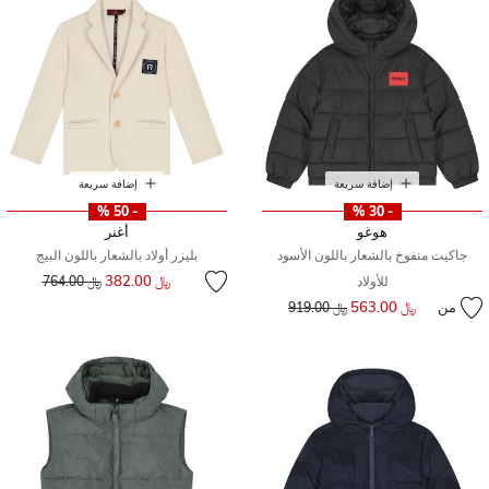
إضافة سريعة
إضافة سريعة
- 50 %
- 30 %
هوغو
أغنر
جاكيت منفوخ بالشعار باللون الأسود
بليزر أولاد بالشعار باللون البيج
إلى
سعر مخفض من
﷼ 382.00
للأولاد
﷼ 764.00
من
﷼ 563.00
إلى
سعر مخفض من
﷼ 919.00