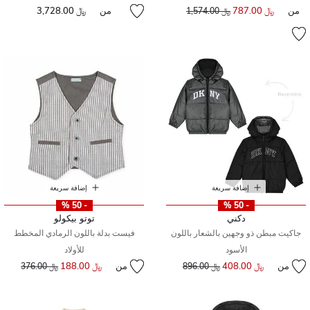
من
﷼ 787.00
سعر مخفض من
إلى
من
﷼ 3,728.00
﷼ 1,574.00
إضافة سريعة
إضافة سريعة
- 50 %
- 50 %
دكني
توتو بيكولو
جاكيت مبطن ذو وجهين بالشعار باللون
فيست بدلة باللون الرمادي المخطط
الأسود
للأولاد
من
﷼ 408.00
إلى
سعر مخفض من
من
﷼ 188.00
إلى
سعر مخفض من
﷼ 896.00
﷼ 376.00