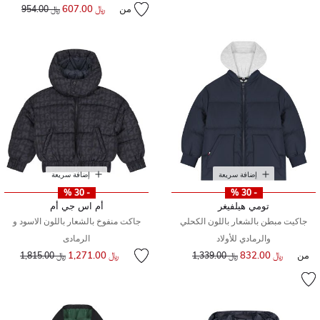
من
﷼ 607.00
إلى
سعر مخفض من
﷼ 954.00
إضافة سريعة
إضافة سريعة
- 30 %
- 30 %
تومي هيلفيغر
أم اس جي أم
جاكيت مبطن بالشعار باللون الكحلي
جاكت منفوخ بالشعار باللون الاسود و
والرمادي للأولاد
الرمادى
سعر مخفض من
إلى
من
﷼ 832.00
سعر مخفض من
إلى
﷼ 1,271.00
﷼ 1,339.00
﷼ 1,815.00