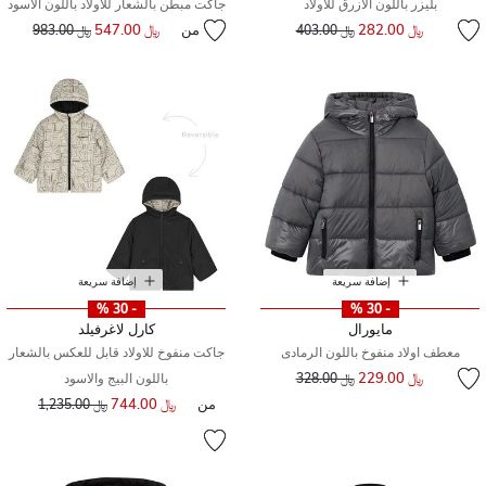
بليزر باللون الأزرق للأولاد
جاكت مبطن بالشعار للاولاد باللون الاسود
إلى
سعر مخفض من
﷼ 282.00
من
﷼ 547.00
إلى
سعر مخفض من
﷼ 403.00
﷼ 983.00
إضافة سريعة
إضافة سريعة
- 30 %
- 30 %
مايورال
كارل لاغرفيلد
معطف اولاد منفوخ باللون الرمادى
جاكت منفوخ للاولاد قابل للعكس بالشعار
إلى
سعر مخفض من
﷼ 229.00
﷼ 328.00
باللون البيج والاسود
من
﷼ 744.00
سعر مخفض من
إلى
﷼ 1,235.00