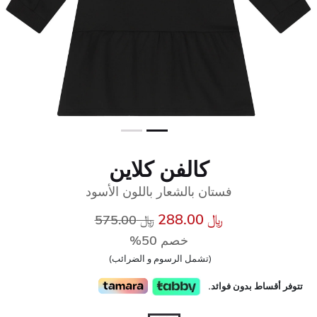
كالفن كلاين
فستان بالشعار باللون الأسود
إلى
سعر مخفض من
﷼ 288.00
﷼ 575.00
خصم 50%
(تشمل الرسوم و الضرائب)
تتوفر أقساط بدون فوائد.