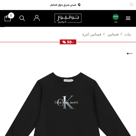
0
SA
بنات
فساتين
فساتين كنزة
- 50 %