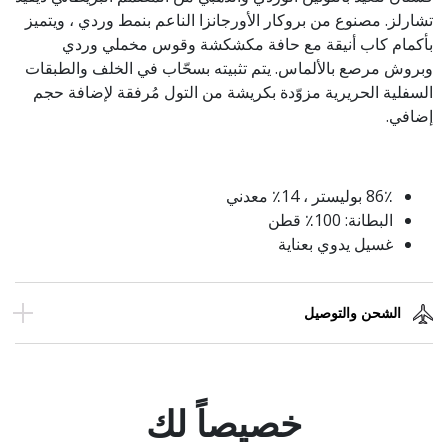
تشارلز. مصنوع من بروكار الأورجانزا الناعم بنمط وردي ، ويتميز
بأكمام كاب أنيقة مع حافة مكشكشة وقوس مخملي وردي
وبروش مرصع بالألماس. يتم تثبيته بسحّاب في الخلف والطبقات
السفلية الحريرية مزوّدة بكريشة من التول مُرفقة لإضافة حجم
إضافي.
86٪ بوليستر ، 14٪ معدني
البطانة: 100٪ قطن
غسيل يدوي بعناية
الشحن والتوصيل
خصيصاً لك