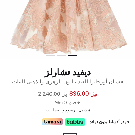
ديفيد تشارلز
فستان أورجانزا للعيد باللون الزهرى والذهبى للبنات
سعر مخفض من
إلى
﷼ 896.00
﷼ 2,240.00
خصم 60%
(تشمل الرسوم و الضرائب)
تتوفر أقساط بدون فوائد.