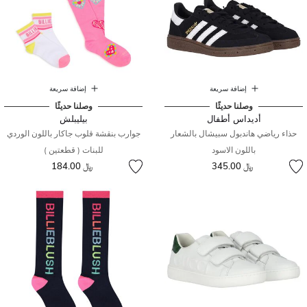
إضافة سريعة
إضافة سريعة
وصلنا حديثًا
وصلنا حديثًا
أديداس أطفال
بيليبلش
حذاء رياضي هاندبول سبيشال بالشعار
جوارب بنقشة قلوب جاكار باللون الوردي
باللون الاسود
للبنات ( قطعتين )
﷼ 345.00
﷼ 184.00