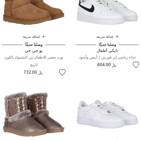
إضافة سريعة
إضافة سريعة
وصلنا حديثًا
وصلنا حديثًا
نايكي أطفال
يو جي جي
حذاء رياضي إير فورس 1 أبيض وأسود
بوت صغير للاطفال من الشمواه باللون
﷼ 604.00
البيج
﷼ 732.00