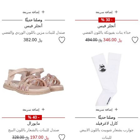
إضافة سريعة
إضافة سريعة
- 30 %
وصلنا حديثًا
أنجلز فيس
أنجلز فيس
حذاء بنات بفيونكة باللون الفضي
صندل للبنات مزين باللون الوردي والفضي
إلى
سعر مخفض من
﷼ 346.00
﷼ 382.00
﷼ 494.00
إضافة سريعة
إضافة سريعة
وصلنا حديثًا
- 40 %
كارل لاغرفيلد
مايورال
جوارب بشعار شوبيت باللون الابيض
صندل للبنات بالشعار باللون البيج
إلى
سعر مخفض من
﷼ 197.00
للبنات
﷼ 328.00