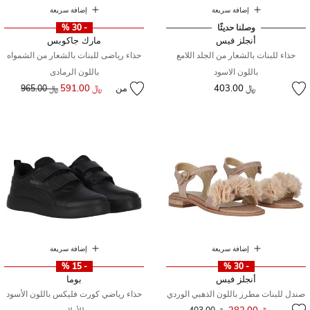
إضافة سريعة
إضافة سريعة
وصلنا حديثًا
- 30 %
أنجلز فيس
مارك جاكوبس
حذاء للبنات بالشعار من الجلد اللامع
حذاء رياضى للبنات بالشعار من الشمواه
باللون الاسود
باللون الرمادى
﷼ 403.00
من
﷼ 591.00
إلى
سعر مخفض من
﷼ 965.00
إضافة سريعة
إضافة سريعة
- 15 %
- 30 %
أنجلز فيس
بوما
صندل للبنات مطرز باللون الذهبي الوردي
حذاء رياضي كورت فليكس باللون الأسود
إلى
سعر مخفض من