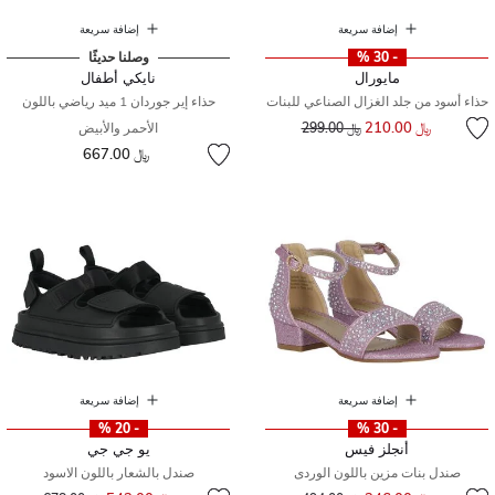
إضافة سريعة
إضافة سريعة
- 30 %
وصلنا حديثًا
مايورال
نايكي أطفال
حذاء أسود من جلد الغزال الصناعي للبنات
حذاء إير جوردان 1 ميد رياضي باللون
إلى
سعر مخفض من
﷼ 210.00
﷼ 299.00
الأحمر والأبيض
﷼ 667.00
إضافة سريعة
إضافة سريعة
- 20 %
- 30 %
أنجلز فيس
يو جي جي
صندل بنات مزين باللون الوردى
صندل بالشعار باللون الاسود
إلى
سعر مخفض من
إلى
سعر مخفض من