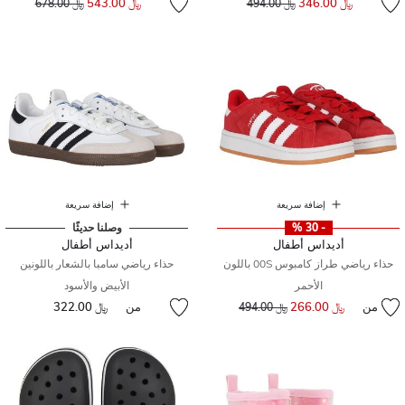
﷼ 346.00
﷼ 543.00
﷼ 494.00
﷼ 678.00
إضافة سريعة
إضافة سريعة
- 30 %
وصلنا حديثًا
أديداس أطفال
أديداس أطفال
حذاء رياضي طراز كامبوس 00S باللون
حذاء رياضي سامبا بالشعار باللونين
الأحمر
الأبيض والأسود
من
﷼ 266.00
إلى
سعر مخفض من
من
﷼ 322.00
﷼ 494.00