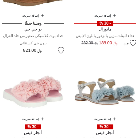
إضافة سريعة
إضافة سريعة
- 30 %
وصلنا حديثًا
مايورال
يو جي جي
حذاء للبنات مزين بالزهور باللون الابيض
حذاء بوت كلاسيكي صغير من جلد الغزال
من
﷼ 189.00
إلى
سعر مخفض من
﷼ 282.00
بلون بني كستنائي
﷼ 821.00
إضافة سريعة
إضافة سريعة
- 30 %
- 30 %
أنجلز فيس
أنجلز فيس