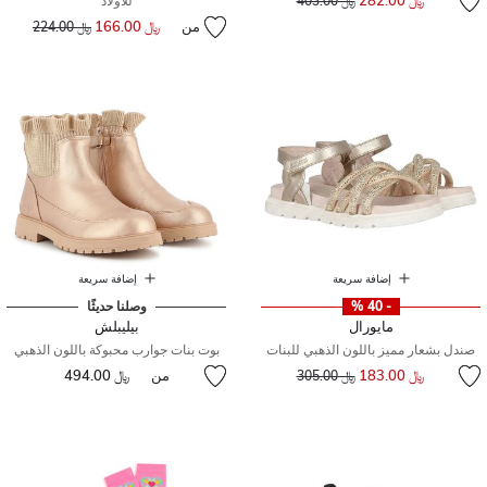
﷼ 282.00
﷼ 403.00
للأولاد
من
﷼ 166.00
إلى
سعر مخفض من
﷼ 224.00
إضافة سريعة
إضافة سريعة
- 40 %
وصلنا حديثًا
مايورال
بيليبلش
صندل بشعار مميز باللون الذهبي للبنات
بوت بنات جوارب محبوكة باللون الذهبي
إلى
سعر مخفض من
﷼ 183.00
من
﷼ 494.00
﷼ 305.00