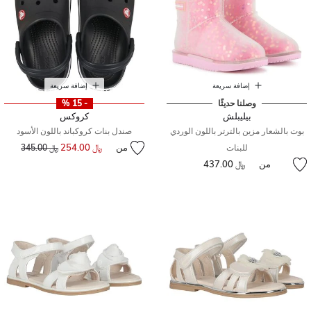
إضافة سريعة
إضافة سريعة
وصلنا حديثًا
- 15 %
بيليبلش
كروكس
بوت بالشعار مزين بالترتر باللون الوردي
صندل بنات كروكباند باللون الأسود
من
﷼ 254.00
إلى
سعر مخفض من
للبنات
﷼ 345.00
من
﷼ 437.00