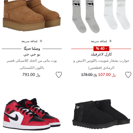
إضافة سريعة
إضافة سريعة
- 40 %
وصلنا حديثًا
كارل لاغرفيلد
يو جي جي
جوارب بشعار شوبيت باللونين الابيض و
بوت بناتى من الجلد كلاسيكى قصير
الرمادي (قطعتين)
باللون الكستنائى
إلى
سعر مخفض من
﷼ 107.00
﷼ 791.00
﷼ 179.00