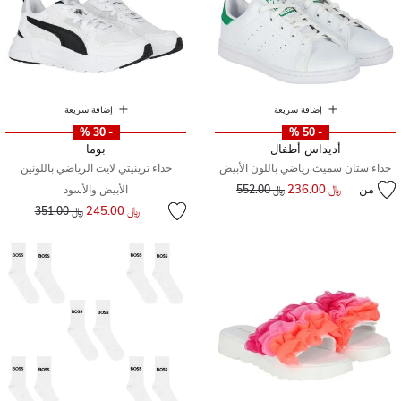
إضافة سريعة
إضافة سريعة
- 30 %
- 50 %
أديداس أطفال
بوما
حذاء ستان سميث رياضي باللون الأبيض
حذاء ترينيتي لايت الرياضي باللونين
من
﷼ 236.00
إلى
سعر مخفض من
﷼ 552.00
الأبيض والأسود
إلى
سعر مخفض من
﷼ 245.00
﷼ 351.00