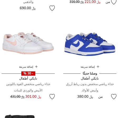
من
﷼ 221.00
إلى
سعر مخفض من
﷼ 316.00
والذهبي
﷼ 690.00
إضافة سريعة
إضافة سريعة
وصلنا حديثًا
- 30 %
نايكي أطفال
نايكي أطفال
حذاء رياضي منخفض بدون رباط أزرق
حذاء رياضي منخفض القوة باللونين
وأبيض للأولاد
الأبيض والوردي للبنات
إلى
سعر مخفض من
من
﷼ 380.00
﷼ 301.00
﷼ 431.00