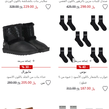
صندل للبنات مزين بالزهور باللون الفضي
سلايدر بنات بكشكشة باللون الوردى
إلى
سعر مخفض من
إلى
سعر مخفض من
﷼ 298.00
﷼ 229.00
﷼ 425.00
﷼ 328.00
إضافة سريعة
إضافة سريعة
- 30 %
- 40 %
بوس
مايورال
جوارب بالشعار باللون الأسود ( عبوة من 5
حذاء بنات من الجلد باللون الاسود
من
﷼ 205.00
إلى
سعر مخفض من
قطع )
﷼ 293.00
إلى
سعر مخفض من
﷼ 187.00
﷼ 311.00