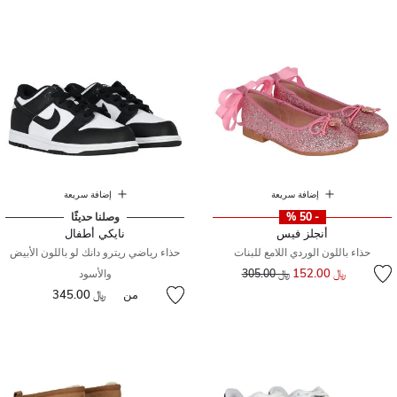
إضافة سريعة
إضافة سريعة
- 50 %
وصلنا حديثًا
أنجلز فيس
نايكي أطفال
حذاء باللون الوردي اللامع للبنات
حذاء رياضي ريترو دانك لو باللون الأبيض
إلى
سعر مخفض من
﷼ 152.00
﷼ 305.00
والأسود
من
﷼ 345.00