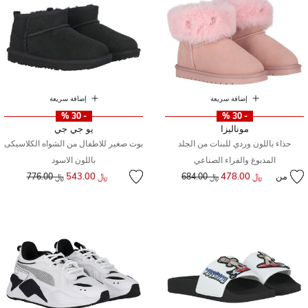
إضافة سريعة
إضافة سريعة
- 30 %
- 30 %
موناليزا
يو جي جي
حذاء باللون وردي للبنات من الجلد
بوت صغير للاطفال من الشواه الكلاسيكى
المدبوغ والفراء الصناعي
باللون الاسود
إلى
سعر مخفض من
من
﷼ 478.00
إلى
سعر مخفض من
﷼ 543.00
﷼ 684.00
﷼ 776.00