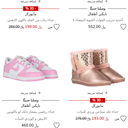
إضافة سريعة
إضافة سريعة
وصلنا حديثًا
- 30 %
نايكي أطفال
مايورال
أحذية تدريب القوات الجوية البيضاء 1
حذاء بنات من الجلد باللون الذهبي
﷼ 552.00
من
﷼ 199.00
إلى
سعر مخفض من
﷼ 284.00
إضافة سريعة
إضافة سريعة
- 30 %
وصلنا حديثًا
مايورال
نايكي أطفال
حذاء جلد صناعي وردي للبنات
حذاء رياضي بشعار دانك لو باللونين
من
﷼ 193.00
إلى
سعر مخفض من
﷼ 276.00
الابيض و الوردي للبنات
﷼ 460.00