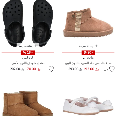
إضافة سريعة
إضافة سريعة
- 16 %
- 30 %
مايورال
كروكس
حذاء بنات من جلد السويد باللون البيج
صندل كلوجز باللون الأسود
إلى
سعر مخفض من
من
﷼ 193.00
إلى
سعر مخفض من
﷼ 170.00
﷼ 293.00
﷼ 202.00