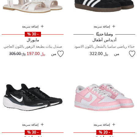
إضافة سريعة
إضافة سريعة
وصلنا حديثًا
- 30 %
أديداس أطفال
مايورال
حذاء رياضى سامبا بالشعار باللون الاسود
صندل بنات بطبعة الزهور باللون العاجي
من
﷼ 322.00
من
﷼ 197.00
إلى
سعر مخفض من
﷼ 305.00
إضافة سريعة
إضافة سريعة
- 30 %
- 20 %