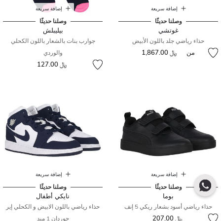
إضافة سريعة
إضافة سريعة
وصلنا حديثًا
وصلنا حديثًا
غوتشي
بيليبلش
حذاء رياضي جلد باللون الأبيض
جوارب بنات بالشعار باللون الكحلي
من
﷼ 1,867.00
والوردي
﷼ 127.00
إضافة سريعة
إضافة سريعة
وصلنا حديثًا
وصلنا حديثًا
بوما
نايكي أطفال
حذاء رياضي أسود بشعار ريكي 5 إنف
حذاء رياضي باللون الابيض و الكحلي إير
﷼ 207.00
جوردان 1 ميد