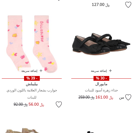
﷼ 127.00
إضافة سريعة
إضافة سريعة
- 39 %
- 30 %
مايورال
بيليبلش
حذاء زهرة أسود للبنات
جوارب بشعار العلامة باللون الوردي
من
﷼ 161.00
إلى
سعر مخفض من
﷼ 259.00
للبنات
إلى
سعر مخفض من
﷼ 56.00
﷼ 92.00