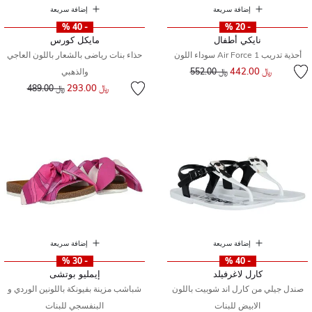
إضافة سريعة
إضافة سريعة
- 40 %
- 20 %
نايكي أطفال
مايكل كورس
أحذية تدريب Air Force 1 سوداء اللون
حذاء بنات رياضى بالشعار باللون العاجي
إلى
سعر مخفض من
﷼ 442.00
﷼ 552.00
والذهبي
إلى
سعر مخفض من
﷼ 293.00
﷼ 489.00
إضافة سريعة
إضافة سريعة
- 30 %
- 40 %
كارل لاغرفيلد
إيمليو بوتشى
صندل جيلي من كارل اند شوبيت باللون
شباشب مزينة بفيونكة باللونين الوردي و
الابيض للبنات
البنفسجي للبنات