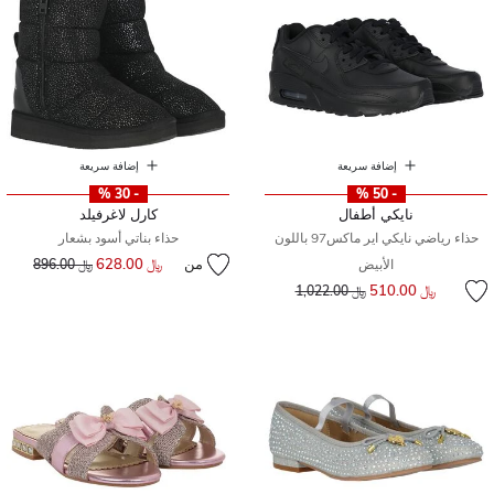
إضافة سريعة
إضافة سريعة
- 30 %
- 50 %
نايكي أطفال
كارل لاغرفيلد
حذاء رياضي نايكي اير ماكس97 باللون
حذاء بناتي أسود بشعار
من
﷼ 628.00
إلى
سعر مخفض من
الأبيض
﷼ 896.00
سعر مخفض من
إلى
﷼ 510.00
﷼ 1,022.00