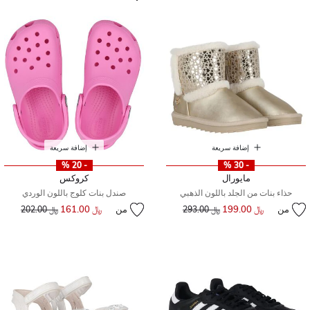
إضافة سريعة
إضافة سريعة
- 20 %
- 30 %
مايورال
كروكس
حذاء بنات من الجلد باللون الذهبي
صندل بنات كلوج باللون الوردي
من
﷼ 199.00
إلى
سعر مخفض من
من
﷼ 161.00
إلى
سعر مخفض من
﷼ 293.00
﷼ 202.00