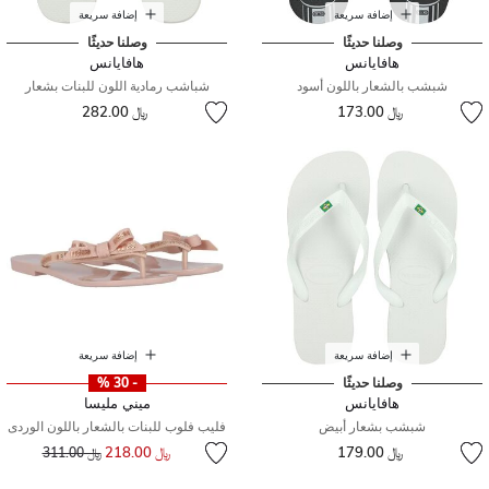
إضافة سريعة
إضافة سريعة
وصلنا حديثًا
وصلنا حديثًا
هافايانس
هافايانس
شبشب بالشعار باللون أسود
شباشب رمادية اللون للبنات بشعار
﷼ 173.00
﷼ 282.00
إضافة سريعة
إضافة سريعة
وصلنا حديثًا
- 30 %
هافايانس
ميني مليسا
شبشب بشعار أبيض
فليب فلوب للبنات بالشعار باللون الوردى
إلى
سعر مخفض من
﷼ 179.00
﷼ 218.00
﷼ 311.00