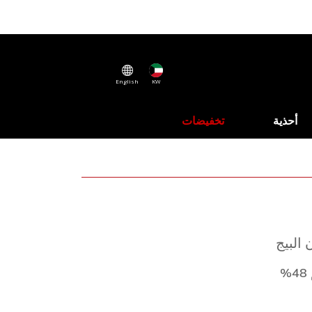
English
KW
أحذية
تخفيضات
 البيج
%