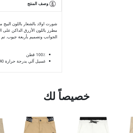
وصف المنتج
شورت اولاد بالشعار باللون البيج
من
مطرز باللون الأزرق الداكن على ا
الجوانب وتصميم بأربعة جيوب. تم 
100٪ قطن
غسيل آلي بدرجة حرارة 40* مئوية
خصيصاً لك