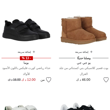
إضافة سريعة
إضافة سريعة
وصلنا حديثًا
- 13 %
يو جي جي
بوما
بوت قصير كلاسيكي بني كستنائي من جلد
حذاء رياضي كورت فليكس باللون الأسود
الغزال
للأولاد
46.00 د ك
من
12.00 د ك
إلى
سعر مخفض من
16.00 د ك