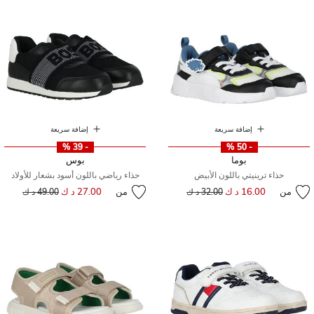
إضافة سريعة
إضافة سريعة
- 39 %
- 50 %
بوما
بوس
حذاء ترينيتي باللون الأبيض
حذاء رياضي باللون أسود بشعار للأولاد
من
16.00 د ك
إلى
سعر مخفض من
من
27.00 د ك
إلى
سعر مخفض من
32.00 د ك
49.00 د ك