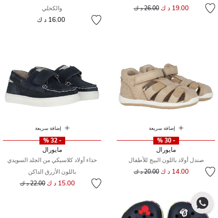
إلى
سعر مخفض من
19.00 د ك
26.00 د ك
والكحلي
16.00 د ك
إضافة سريعة
إضافة سريعة
- 32 %
- 30 %
مايورال
مايورال
صندل أولاد باللون البيج للأطفال
حذاء أولاد كلاسيكي من الجلد السويدي
إلى
سعر مخفض من
14.00 د ك
20.00 د ك
باللون الأزرق الداكن
إلى
سعر مخفض من
15.00 د ك
22.00 د ك