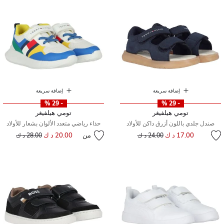
إضافة سريعة
إضافة سريعة
- 29 %
- 29 %
تومي هيلفيغر
تومي هيلفيغر
صندل جلدي باللون أزرق داكن للأولاد
حذاء رياضي متعدد الألوان بشعار للأولاد
إلى
سعر مخفض من
17.00 د ك
من
20.00 د ك
إلى
سعر مخفض من
24.00 د ك
28.00 د ك