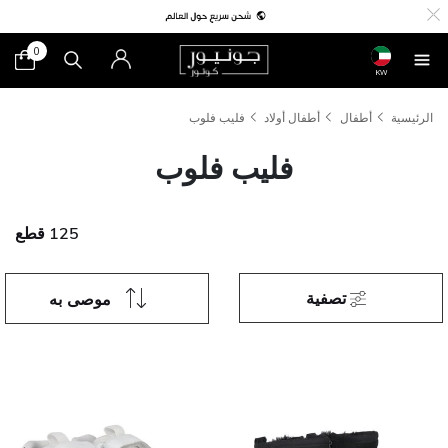
0
KW
الرئيسية
أطفال
أطفال أولاد
فليب فلوب
فليب فلوب
125 قطع
تصفية
موصى به