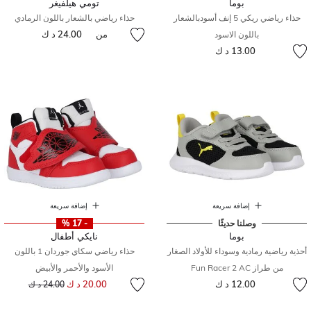
بوما
تومي هيلفيغر
حذاء رياضي ريكي 5 إنف أسودبالشعار
حذاء رياضي بالشعار باللون الرمادي
من
24.00 د ك
باللون الاسود
13.00 د ك
إضافة سريعة
إضافة سريعة
وصلنا حديثًا
- 17 %
بوما
نايكي أطفال
أحذية رياضية رمادية وسوداء للأولاد الصغار
حذاء رياضي سكاي جوردان 1 باللون
من طراز Fun Racer 2 AC
الأسود والأحمر والأبيض
إلى
سعر مخفض من
12.00 د ك
20.00 د ك
24.00 د ك