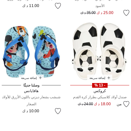
11.00 د ك
الأسود
إلى
سعر مخفض من
25.00 د ك
35.00 د ك
إضافة سريعة
إضافة سريعة
- 13 %
وصلنا حديثًا
كروكس
هافايانس
صندل أولاد كلاسيكي بطراز كرة القدم
شبشب بشعار ديزني باللون الأزرق للأولاد
من
18.00 د ك
إلى
سعر مخفض من
24.00 د ك
الصغار
10.00 د ك