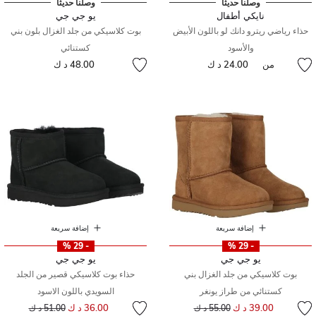
وصلنا حديثًا
وصلنا حديثًا
نايكي أطفال
يو جي جي
حذاء رياضي ريترو دانك لو باللون الأبيض
بوت كلاسيكي من جلد الغزال بلون بني
والأسود
كستنائي
من
24.00 د ك
48.00 د ك
إضافة سريعة
إضافة سريعة
- 29 %
- 29 %
يو جي جي
يو جي جي
بوت كلاسيكي من جلد الغزال بني
حذاء بوت كلاسيكي قصير من الجلد
كستنائي من طراز يونغر
السويدي باللون الاسود
إلى
سعر مخفض من
إلى
سعر مخفض من
39.00 د ك
36.00 د ك
55.00 د ك
51.00 د ك