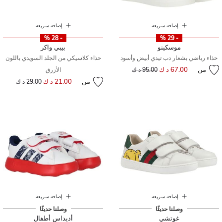
إضافة سريعة
إضافة سريعة
- 28 %
- 29 %
موسكينو
بيبي واكر
حذاء رياضي بشعار دب تيدي أبيض وأسود
حذاء كلاسيكي من الجلد السويدي باللون
من
67.00 د ك
إلى
سعر مخفض من
95.00 د ك
الأزرق
من
21.00 د ك
إلى
سعر مخفض من
29.00 د ك
إضافة سريعة
إضافة سريعة
وصلنا حديثًا
وصلنا حديثًا
غوتشي
أديداس أطفال