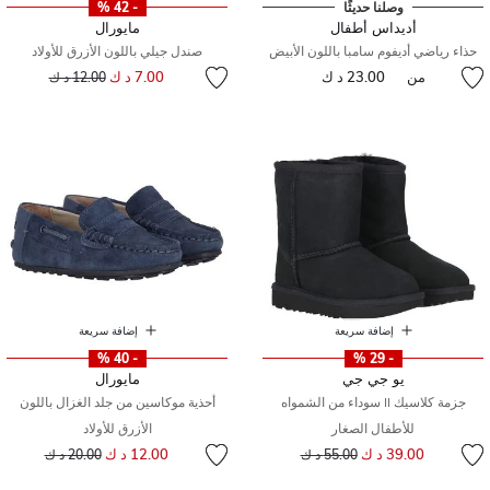
وصلنا حديثًا
- 42 %
أديداس أطفال
مايورال
حذاء رياضي أديفوم سامبا باللون الأبيض
صندل جيلي باللون الأزرق للأولاد
إلى
سعر مخفض من
من
23.00 د ك
7.00 د ك
12.00 د ك
إضافة سريعة
إضافة سريعة
- 40 %
- 29 %
يو جي جي
مايورال
جزمة كلاسيك II سوداء من الشمواه
أحذية موكاسين من جلد الغزال باللون
للأطفال الصغار
الأزرق للأولاد
إلى
سعر مخفض من
إلى
سعر مخفض من
39.00 د ك
12.00 د ك
55.00 د ك
20.00 د ك