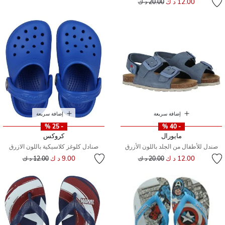
12.00 د ك
20.00 د ك
إضافة سريعة
إضافة سريعة
- 25 %
- 40 %
مايورال
كروكس
صندل للأطفال من الجلد باللون الأزرق
صنادل كلوغز كلاسيكية باللون الازرق
إلى
سعر مخفض من
إلى
سعر مخفض من
12.00 د ك
9.00 د ك
20.00 د ك
12.00 د ك