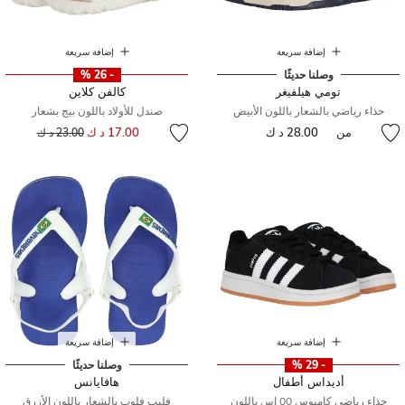
إضافة سريعة
إضافة سريعة
وصلنا حديثًا
- 26 %
تومي هيلفيغر
كالفن كلاين
حذاء رياضي بالشعار باللون الأبيض
صندل للأولاد باللون بيج بشعار
إلى
سعر مخفض من
من
28.00 د ك
17.00 د ك
23.00 د ك
إضافة سريعة
إضافة سريعة
- 29 %
وصلنا حديثًا
أديداس أطفال
هافايانس
حذاء رياضي كامبوس 00 اس باللون
فليب فلوب بالشعار باللون الأزرق