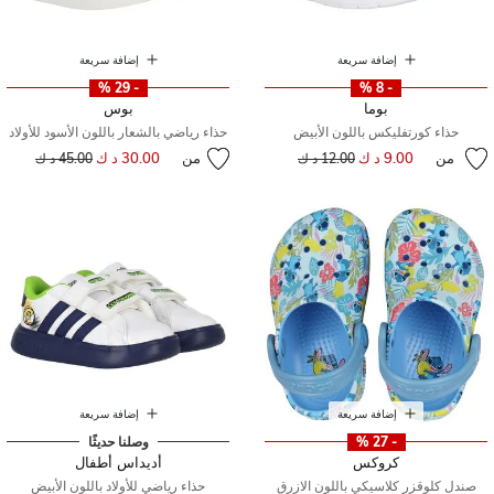
إضافة سريعة
إضافة سريعة
- 29 %
- 8 %
بوما
بوس
حذاء كورتفليكس باللون الأبيض
حذاء رياضي بالشعار باللون الأسود للأولاد
من
9.00 د ك
إلى
سعر مخفض من
من
30.00 د ك
إلى
سعر مخفض من
12.00 د ك
45.00 د ك
إضافة سريعة
إضافة سريعة
- 27 %
وصلنا حديثًا
كروكس
أديداس أطفال
صندل كلوقزر كلاسيكي باللون الازرق
حذاء رياضي للأولاد باللون الأبيض