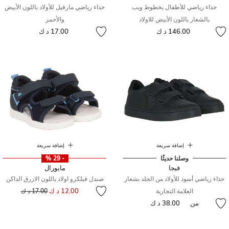
حذاء رياضي للأطفال بخطوط ويب
حذاء رياضي مارفيل للأولاد باللون الأبيض
بالشعار باللون الأبيض للاولاد
والأحمر
146.00 د ك
17.00 د ك
إضافة سريعة
إضافة سريعة
وصلنا حديثًا
- 29 %
فيجا
مايورال
حذاء رياضي أسود للأولاد من الجلد بشعار
صندل فيلكرو اولاد باللون الازرق الداكن
إلى
سعر مخفض من
12.00 د ك
العلامة التجارية
17.00 د ك
من
38.00 د ك