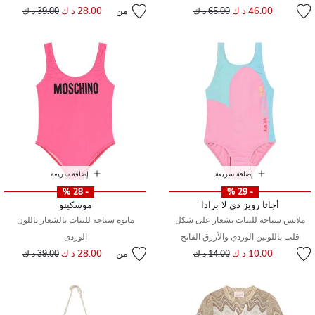
إلى
سعر مخفض من
46.00 د ك
من
28.00 د ك
إلى
سعر مخفض من
65.00 د ك
39.00 د ك
إضافة سريعة
إضافة سريعة
- 28 %
- 29 %
أجاثا رويز دي لا برادا
موسكينو
ملابس سباحة للبنات بشعار على شكل
مايوه سباحه للبنات بالشعار باللون
قلب باللونين الوردي والأزرق الفاتح
الوردى
إلى
سعر مخفض من
10.00 د ك
من
28.00 د ك
إلى
سعر مخفض من
14.00 د ك
39.00 د ك