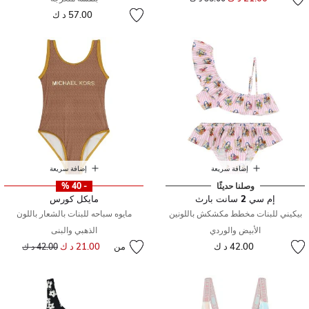
57.00 د ك
إضافة سريعة
إضافة سريعة
وصلنا حديثًا
- 40 %
إم سي 2 سانت بارث
مايكل كورس
بيكيني للبنات مخطط مكشكش باللونين
مايوه سباحه للبنات بالشعار باللون
الأبيض والوردي
الذهبي والبنى
42.00 د ك
من
21.00 د ك
إلى
سعر مخفض من
42.00 د ك