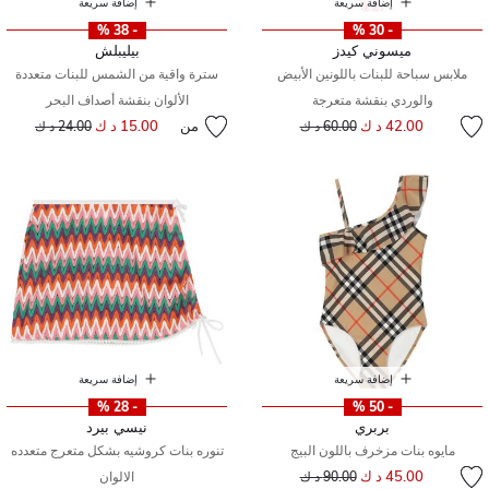
إضافة سريعة
إضافة سريعة
- 38 %
- 30 %
ميسوني كيدز
بيليبلش
ملابس سباحة للبنات باللونين الأبيض
سترة واقية من الشمس للبنات متعددة
والوردي بنقشة متعرجة
الألوان بنقشة أصداف البحر
إلى
سعر مخفض من
42.00 د ك
من
15.00 د ك
إلى
سعر مخفض من
60.00 د ك
24.00 د ك
إضافة سريعة
إضافة سريعة
- 28 %
- 50 %
بربري
نيسي بيرد
مايوه بنات مزخرف باللون البيج
تنوره بنات كروشيه بشكل متعرج متعدده
إلى
سعر مخفض من
45.00 د ك
90.00 د ك
الالوان