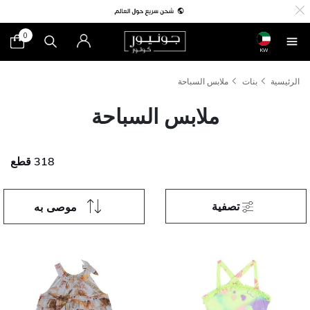
0
KW
الرئيسية
بنات
ملابس السباحة
ملابس السباحة
318 قطع
تصفية
موصى به