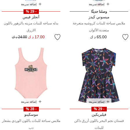
إضافة سريعة
إضافة سريعة
وصلنا حديثًا
- 29 %
ميسوني كيدز
أنجلز فيس
ملابس سباحة للبنات كروشيه متعرجة
بدله سباحه للبنات مزينه بالزهور باللون
متعددة الألوان
الازرق
إلى
سعر مخفض من
65.00 د ك
17.00 د ك
24.00 د ك
إضافة سريعة
إضافة سريعة
- 28 %
- 29 %
فيلبريكين
موسكينو
فستان نجم البحر باللون أزرق داكن
ملابس سباحة للبنات باللون الوردي بشعار
للبنات
دب