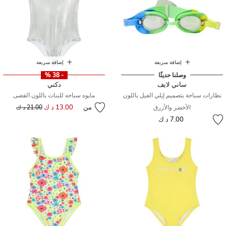
إضافة سريعة
إضافة سريعة
وصلنا حديثًا
- 38 %
ساني لايف
دكني
نظارات سباحة بتصميم إيلي الفيل باللون
مايوه سباحه للبنات باللون الفضى
من
13.00 د ك
إلى
سعر مخفض من
الأخضر والأزرق
21.00 د ك
7.00 د ك