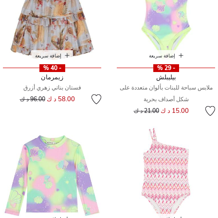
إضافة سريعة
إضافة سريعة
- 40 %
- 29 %
بيليبلش
زيمرمان
ملابس سباحة للبنات بألوان متعددة على
فستان بناتي زهري أزرق
إلى
سعر مخفض من
58.00 د ك
شكل أصداف بحرية
96.00 د ك
إلى
سعر مخفض من
15.00 د ك
21.00 د ك