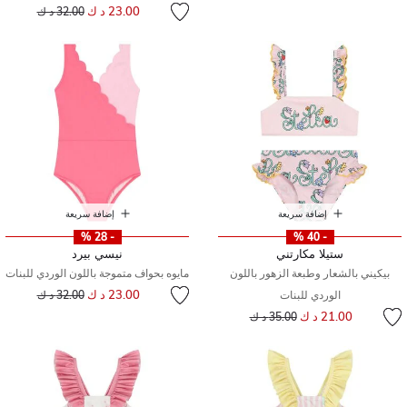
إلى
سعر مخفض من
23.00 د ك
32.00 د ك
إضافة سريعة
إضافة سريعة
- 28 %
- 40 %
ستيلا مكارتني
نيسي بيرد
بيكيني بالشعار وطبعة الزهور باللون
مايوه بحواف متموجة باللون الوردي للبنات
إلى
سعر مخفض من
23.00 د ك
الوردي للبنات
32.00 د ك
إلى
سعر مخفض من
21.00 د ك
35.00 د ك