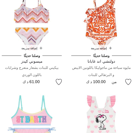
إضافة سريعة
إضافة سريعة
وصلنا حديثًا
وصلنا حديثًا
دولتشي اند غابانا
ميسوني كيدز
مايوه سباحة من ماجوليكا باللونين الابيض
بيكيني للبنات بشعار متعرج وشرابات
و البرتقالي للبنات
باللون الوردي
من
100.00 د ك
61.00 د ك