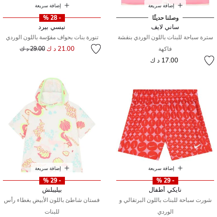
إضافة سريعة
إضافة سريعة
وصلنا حديثًا
- 28 %
ساني لايف
نيسي بيرد
سترة سباحة للبنات باللون الوردي بنقشة
تنورة بنات بحواف مقوّسة باللون الوردي
إلى
سعر مخفض من
21.00 د ك
فاكهة
29.00 د ك
17.00 د ك
إضافة سريعة
إضافة سريعة
- 29 %
- 29 %
نايكي أطفال
بيليبلش
شورت سباحة للبنات باللون البرتقالي و
فستان شاطئ باللون الأبيض بغطاء رأس
الوردي
للبنات