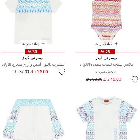
إضافة سريعة
إضافة سريعة
- 30 %
- 25 %
ميسوني كيدز
ميسوني كيدز
ملابس سباحة للبنات متعددة الألوان
تيشيرت باللون أبيض وأزرق متعرج للأولاد
إلى
سعر مخفض من
26.00 د ك
بنقشة متعرجة
37.00 د ك
إلى
سعر مخفض من
45.00 د ك
60.00 د ك