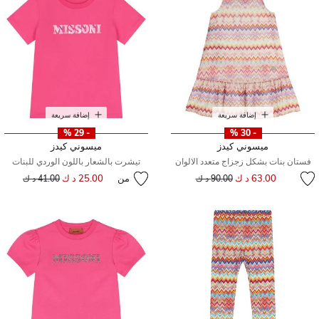
إضافة سريعة
إضافة سريعة
- 29 %
- 30 %
ميسوني كيدز
ميسوني كيدز
فستان بنات بشكل زجزاج متعدد الالوان
تيشرت بالشعار باللون الوردي للبنات
إلى
سعر مخفض من
63.00 د ك
من
25.00 د ك
إلى
سعر مخفض من
90.00 د ك
41.00 د ك