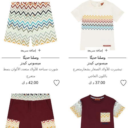
إضافة سريعة
إضافة سريعة
وصلنا حديثًا
وصلنا حديثًا
ميسوني كيدز
ميسوني كيدز
تيشيرت للأولاد الصغار بشعارمتعرج
شورت سباحة للأولاد متعدد الألوان بنمط
باللون العاجي
متعرج
37.00 د ك
42.00 د ك