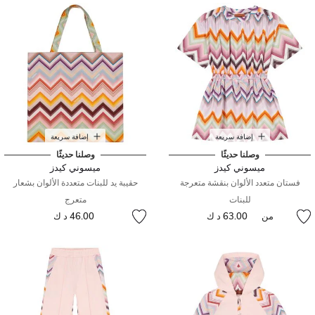
إضافة سريعة
إضافة سريعة
وصلنا حديثًا
وصلنا حديثًا
ميسوني كيدز
ميسوني كيدز
فستان متعدد الألوان بنقشة متعرجة
حقيبة يد للبنات متعددة الألوان بشعار
للبنات
متعرج
من
63.00 د ك
46.00 د ك