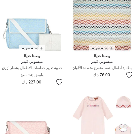
إضافة سريعة
إضافة سريعة
وصلنا حديثًا
وصلنا حديثًا
ميسوني كيدز
ميسوني كيدز
بطانية أطفال بنمط متعرج متعددة الألوان
حقيبة تغيير حفاضات الأطفال بشعار أزرق
76.00 د ك
وأبيض (34 سم)
227.00 د ك