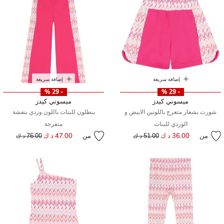
إضافة سريعة
إضافة سريعة
- 29 %
- 29 %
ميسوني كيدز
ميسوني كيدز
شورت بشعار متعرج باللونين الابيض و
بنطلون للبنات باللون وردي بنقشة
الوردي للبنات
متعرجة
من
36.00 د ك
إلى
سعر مخفض من
من
47.00 د ك
إلى
سعر مخفض من
51.00 د ك
76.00 د ك