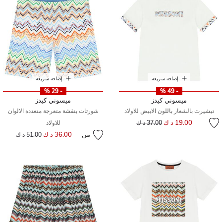
إضافة سريعة
إضافة سريعة
- 29 %
- 49 %
ميسوني كيدز
ميسوني كيدز
تيشيرت بالشعار باللون الابيض للاولاد
شورتات بنقشة متعرجة متعددة الالوان
إلى
سعر مخفض من
19.00 د ك
37.00 د ك
للاولاد
من
36.00 د ك
إلى
سعر مخفض من
51.00 د ك