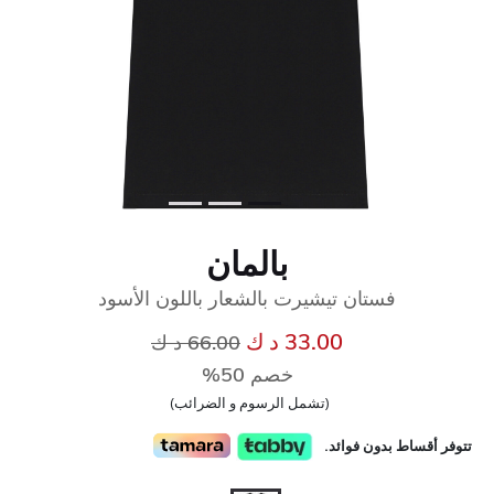
بالمان
فستان تيشيرت بالشعار باللون الأسود
إلى
سعر مخفض من
33.00 د ك
66.00 د ك
خصم 50%
(تشمل الرسوم و الضرائب)
تتوفر أقساط بدون فوائد.