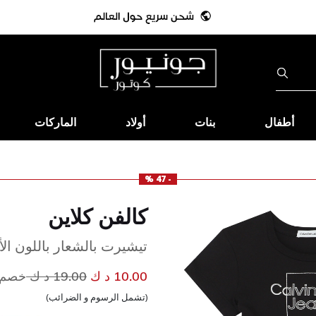
أطفال
بنات
أولاد
الماركات
- 47 %
كالفن كلاين
تيشيرت بالشعار باللون الأ
إلى
سعر مخفض من
10.00 د ك
19.00 د ك
خصم 47
(تشمل الرسوم و الضرائب)