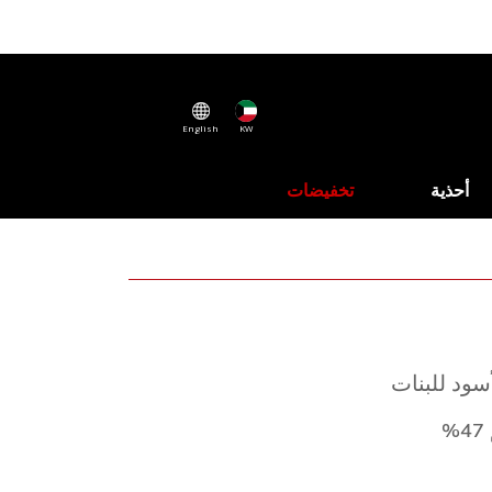
English
KW
أحذية
تخفيضات
سود للبنات
%