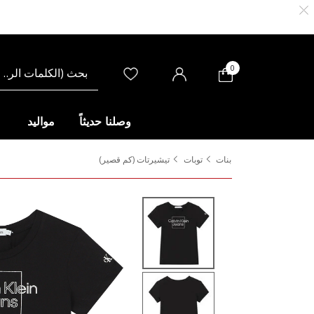
0
وصلنا حديثاً
مواليد
بنات
توبات
تيشيرتات (كم قصير)