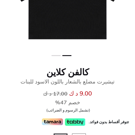
كالفن كلاين
تيشيرت مضلع بالشعار باللون الاسود للبنات
إلى
سعر مخفض من
9.00 د ك
17.00 د ك
خصم 47%
(تشمل الرسوم و الضرائب)
تتوفر أقساط بدون فوائد.