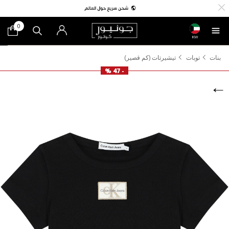
0
KW
بنات
توبات
تيشيرتات (كم قصير)
- 47 %