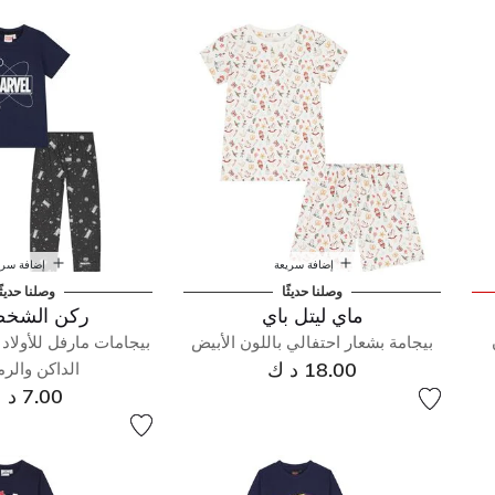
نوم
إضافة سريعة
إضافة سري
وصلنا حديثًا
وصلنا حديثً
ماي ليتل باي
ركن الشخص
بيجامة بشعار احتفالي باللون الأبيض
بيجامات مارفل للأولاد ب
18.00 د ك
الداكن والر
7.00 د ك