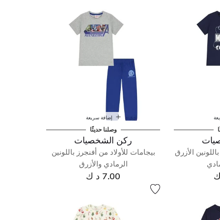
عة
إضافة سريعة
ا
وصلنا حديثًا
يات
ركن الشخصيات
اللونين الأزرق
بيجامات للأولاد من أفنجرز باللونين
مادي
الرمادي والأزرق
7.00 د ك