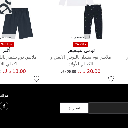
إضافة سريعة
إضافة سري
- 50 %
- 29 %
تومي هيلفيغر
أغنر
ض
ملابس نوم بشعار باللونين الأبيض و
ملابس نوم بشعار بالل
الكحلي للأولاد
الكحلي للأو
إلى
سعر مخفض من
س
20.00 د ك
13.00 د ك
28.00 د ك
00
مواليد
اشتراك