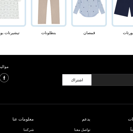
رتات
قمصان
بنطلونات
تيشيرتات بول
مواليد
اشتراك
ات
يدعم
معلومات عنا
ً
تواصل معنا
شركتنا