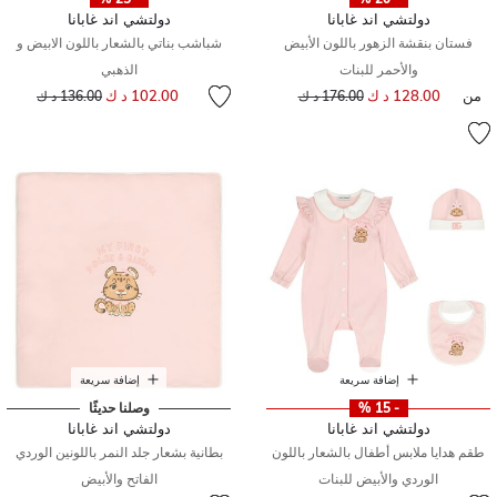
دولتشي اند غابانا
دولتشي اند غابانا
فستان بنقشة الزهور باللون الأبيض
شباشب بناتي بالشعار باللون الابيض و
والأحمر للبنات
الذهبي
إلى
سعر مخفض من
من
128.00 د ك
إلى
سعر مخفض من
102.00 د ك
176.00 د ك
136.00 د ك
إضافة سريعة
إضافة سريعة
- 15 %
وصلنا حديثًا
دولتشي اند غابانا
دولتشي اند غابانا
طقم هدايا ملابس أطفال بالشعار باللون
بطانية بشعار جلد النمر باللونين الوردي
الوردي والأبيض للبنات
الفاتح والأبيض