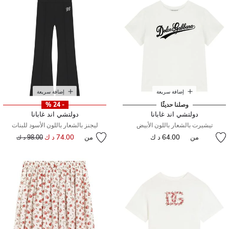
إضافة سريعة
إضافة سريعة
وصلنا حديثًا
- 24 %
دولتشي اند غابانا
دولتشي اند غابانا
تيشيرت بالشعار باللون الأبيض
ليجنز بالشعار باللون الأسود للبنات
من
64.00 د ك
من
74.00 د ك
إلى
سعر مخفض من
98.00 د ك