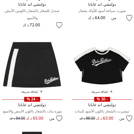
دولتشي اند غابانا
دولتشي اند غابانا
شورت سباحة أسود للأولاد بشعار
صندل للصغار بالشعار باللونين الأبيض
من
64.00 د ك
والأسود
72.00 د ك
إضافة سريعة
إضافة سريعة
- 24 %
- 30 %
دولتشي اند غابانا
دولتشي اند غابانا
تيشيرت بالشعار باللون الأسود للبنات
تنوره بنات بالشعار باللون الابيض والاسود
من
63.00 د ك
إلى
سعر مخفض من
من
65.00 د ك
إلى
سعر مخفض من
98.00 د ك
94.00 د ك