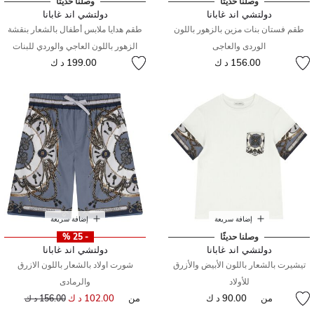
وصلنا حديثًا
وصلنا حديثًا
دولتشي اند غابانا
دولتشي اند غابانا
طقم فستان بنات مزين بالزهور باللون
طقم هدايا ملابس أطفال بالشعار بنقشة
الوردى والعاجى
الزهور باللون العاجي والوردي للبنات
156.00 د ك
199.00 د ك
إضافة سريعة
إضافة سريعة
وصلنا حديثًا
- 25 %
دولتشي اند غابانا
دولتشي اند غابانا
تيشيرت بالشعار باللون الأبيض والأزرق
شورت اولاد بالشعار باللون الازرق
للأولاد
والرمادى
من
90.00 د ك
من
102.00 د ك
إلى
سعر مخفض من
156.00 د ك