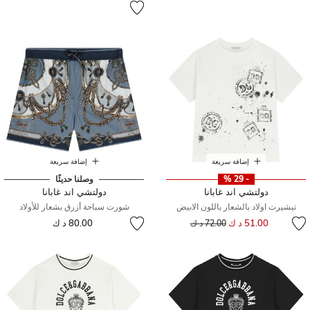
إضافة سريعة
إضافة سريعة
- 29 %
وصلنا حديثًا
دولتشي اند غابانا
دولتشي اند غابانا
تيشيرت اولاد بالشعار باللون الابيض
شورت سباحة أزرق بشعار للأولاد
إلى
سعر مخفض من
51.00 د ك
80.00 د ك
72.00 د ك