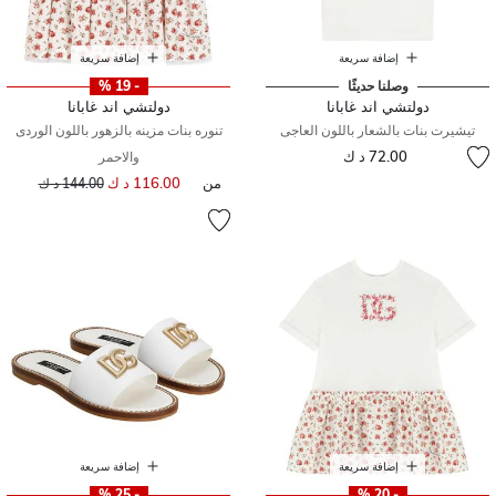
إضافة سريعة
إضافة سريعة
وصلنا حديثًا
- 19 %
دولتشي اند غابانا
دولتشي اند غابانا
تيشيرت بنات بالشعار باللون العاجى
تنوره بنات مزينه بالزهور باللون الوردى
72.00 د ك
والاحمر
من
116.00 د ك
إلى
سعر مخفض من
144.00 د ك
إضافة سريعة
إضافة سريعة
- 25 %
- 20 %