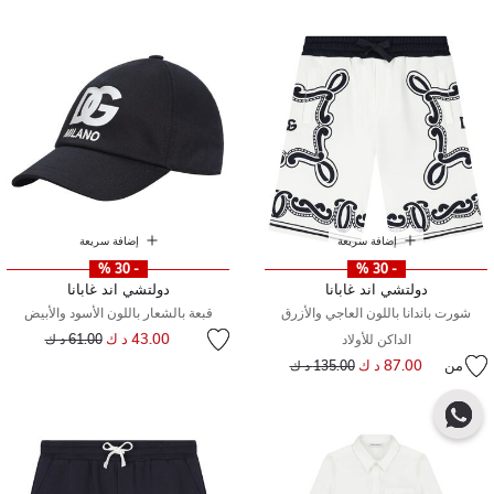
إضافة سريعة
إضافة سريعة
- 30 %
- 30 %
دولتشي اند غابانا
دولتشي اند غابانا
شورت باندانا باللون العاجي والأزرق
قبعة بالشعار باللون الأسود والأبيض
إلى
سعر مخفض من
43.00 د ك
الداكن للأولاد
61.00 د ك
من
87.00 د ك
إلى
سعر مخفض من
135.00 د ك