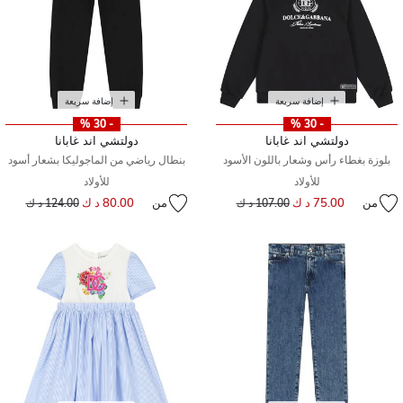
إضافة سريعة
إضافة سريعة
- 30 %
- 30 %
دولتشي اند غابانا
دولتشي اند غابانا
بلوزة بغطاء رأس وشعار باللون الأسود
بنطال رياضي من الماجوليكا بشعار أسود
للأولاد
للأولاد
من
75.00 د ك
إلى
سعر مخفض من
من
80.00 د ك
إلى
سعر مخفض من
107.00 د ك
124.00 د ك