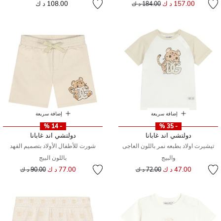
إلى
سعر مخفض من
157.00 د ك
108.00 د ك
184.00 د ك
إضافة سريعة
إضافة سريعة
- 14 %
- 35 %
دولتشي اند غابانا
دولتشي اند غابانا
تيشيرت اولاد بطبعه نمر باللون العاجى
شورت للأطفال الأولاد بتصميم الفهد
والبيج
باللون البيج
إلى
سعر مخفض من
إلى
سعر مخفض من
47.00 د ك
77.00 د ك
72.00 د ك
90.00 د ك