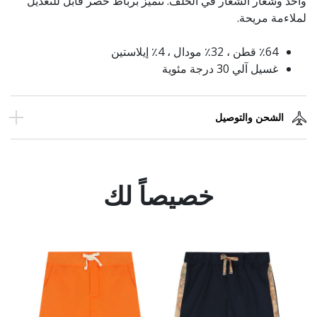
واحد وشعار الشعار في الخلف. تتميز برباط خصر قابل للتعديل
لملاءمة مريحة.
٪64 قطن ، 32٪ مودال ، 4٪ إيلاستين
غسيل آلي 30 درجة مئوية
الشحن والتوصيل
خصيصاً لك