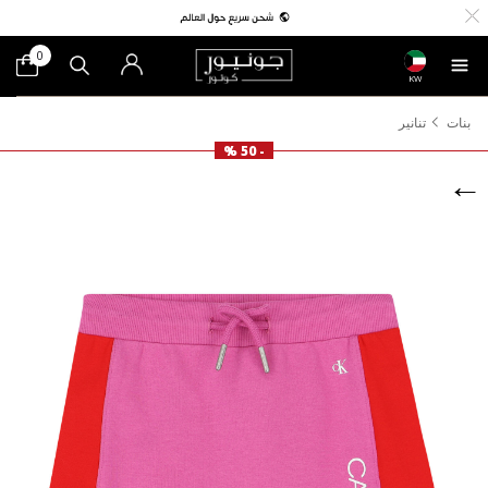
0
KW
بنات
تنانير
- 50 %