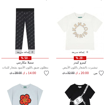
إضافة سريعة
إضافة سريعة
- 50 %
- 28 %
كينزو كيدز
ستيلا مكارتني
تيشيرت بالشعار باللون الأبيض
بنطلون ضيق باللون الأسود بشعار للبنات
إلى
سعر مخفض من
من
20.00 د ك
إلى
سعر مخفض من
14.00 د ك
32.00 د ك
28.00 د ك