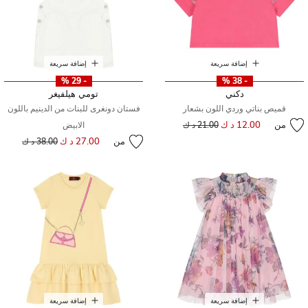
إضافة سريعة
إضافة سريعة
- 29 %
- 38 %
دكني
تومي هيلفيغر
قميص بناتي وردي اللون بشعار
فستان دونغرى للبنات من الدينيم باللون
من
12.00 د ك
إلى
سعر مخفض من
21.00 د ك
الابيض
من
27.00 د ك
إلى
سعر مخفض من
38.00 د ك
إضافة سريعة
إضافة سريعة