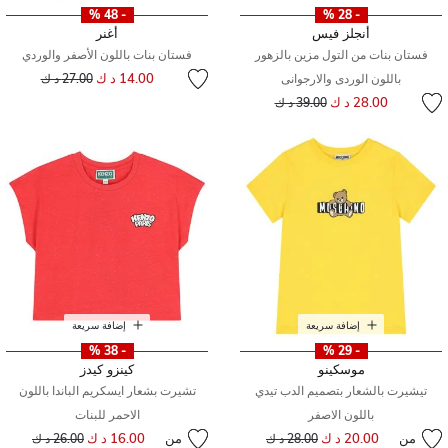
- 48 %
- 28 %
أنجلز فيس
أغنر
فستان بنات من التول مزين بالزهور
فستان بنات باللون الأصفر والوردي
إلى
سعر مخفض من
14.00 د ك
باللون الوردى والارجوانى
27.00 د ك
إلى
سعر مخفض من
28.00 د ك
39.00 د ك
إضافة سريعة
إضافة سريعة
- 38 %
- 29 %
موسكينو
كينزو كيدز
تيشيرت بالشعار بتصميم الدب تيدي
تشيرت بشعار ايسكريم الباندا باللون
باللون الاصفر
الاحمر للبنات
من
20.00 د ك
إلى
سعر مخفض من
من
16.00 د ك
إلى
سعر مخفض من
28.00 د ك
26.00 د ك