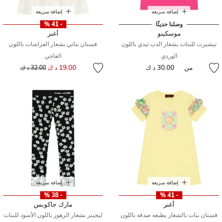
إضافة سريعة
إضافة سريعة
وصلنا حديثًا
- 41 %
موسكينو
أغنر
تيشيرت للبنات بشعار الدب تيدي باللون
فستان بناتي بشعار الفراشات باللون
الوردي
العاجي
إلى
سعر مخفض من
من
30.00 د ك
19.00 د ك
32.00 د ك
إضافة سريعة
إضافة سريعة
- 38 %
- 41 %
أغنر
مارك جاكوبس
فستان بنات بالشعار بطبعه صدفه باللون
ليجينز بشعار الزهور باللون الأسود للبنات