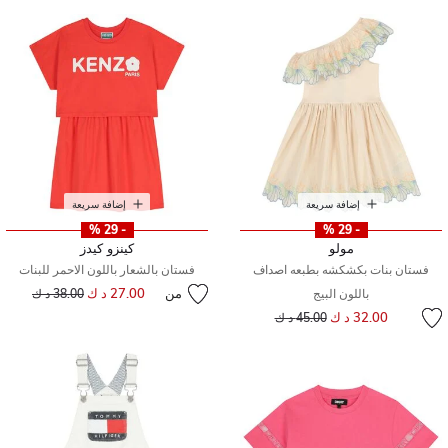
إضافة سريعة
إضافة سريعة
- 29 %
- 29 %
مولو
كينزو كيدز
فستان بنات بكشكشه بطبعه اصداف
فستان بالشعار باللون الاحمر للبنات
من
27.00 د ك
إلى
سعر مخفض من
باللون البيج
38.00 د ك
إلى
سعر مخفض من
32.00 د ك
45.00 د ك