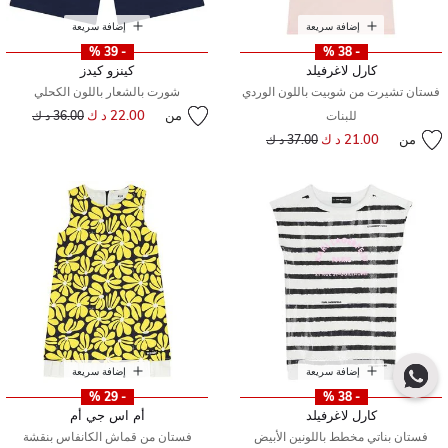
إضافة سريعة
إضافة سريعة
- 39 %
- 38 %
كارل لاغرفيلد
كينزو كيدز
فستان تشيرت من شوبيت باللون الوردي
شورت بالشعار باللون الكحلي
من
22.00 د ك
إلى
سعر مخفض من
للبنات
36.00 د ك
من
21.00 د ك
إلى
سعر مخفض من
37.00 د ك
إضافة سريعة
إضافة سريعة
- 29 %
- 38 %
كارل لاغرفيلد
أم اس جي أم
فستان بناتي مخطط باللونين الأبيض
فستان من قماش الكانفاس بنقشة