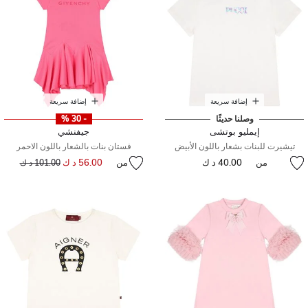
إضافة سريعة
إضافة سريعة
وصلنا حديثًا
- 30 %
إيمليو بوتشى
جيفنشي
تيشيرت للبنات بشعار باللون الأبيض
فستان بنات بالشعار باللون الاحمر
من
40.00 د ك
من
56.00 د ك
إلى
سعر مخفض من
101.00 د ك