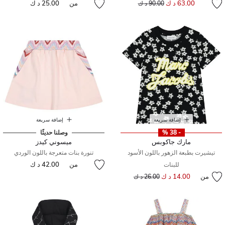
63.00 د ك
من
25.00 د ك
90.00 د ك
إضافة سريعة
إضافة سريعة
- 38 %
وصلنا حديثًا
مارك جاكوبس
ميسوني كيدز
تيشيرت بطبعة الزهور باللون الأسود
تنورة بنات متعرجة باللون الوردي
من
42.00 د ك
للبنات
من
14.00 د ك
إلى
سعر مخفض من
26.00 د ك