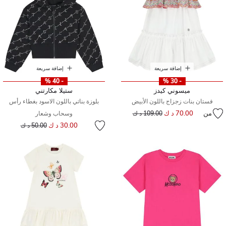
إضافة سريعة
إضافة سريعة
- 40 %
- 30 %
ميسوني كيدز
ستيلا مكارتني
فستان بنات زجزاج باللون الأبيض
بلوزة بناتي باللون الاسود بغطاء رأس
من
70.00 د ك
إلى
سعر مخفض من
109.00 د ك
وسحاب وشعار
إلى
سعر مخفض من
30.00 د ك
50.00 د ك