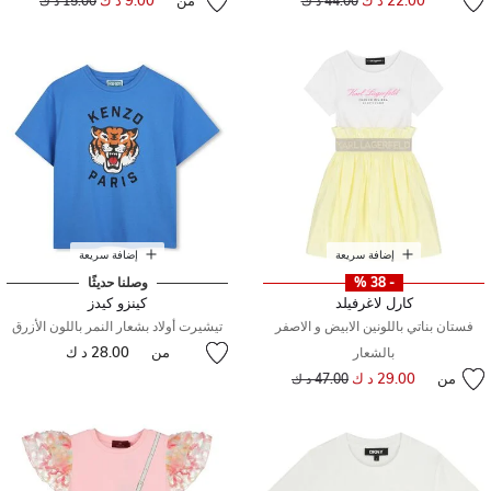
22.00 د ك
من
9.00 د ك
44.00 د ك
15.00 د ك
إضافة سريعة
إضافة سريعة
- 38 %
وصلنا حديثًا
كارل لاغرفيلد
كينزو كيدز
فستان بناتي باللونين الابيض و الاصفر
تيشيرت أولاد بشعار النمر باللون الأزرق
من
28.00 د ك
بالشعار
من
29.00 د ك
إلى
سعر مخفض من
47.00 د ك