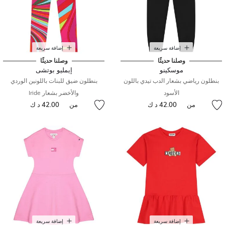
إضافة سريعة
إضافة سريعة
وصلنا حديثًا
وصلنا حديثًا
موسكينو
إيمليو بوتشى
بنطلون رياضي بشعار الدب تيدي باللون
بنطلون ضيق للبنات باللونين الوردي
الأسود
والأخضر بشعار Iride
من
42.00 د ك
من
42.00 د ك
إضافة سريعة
إضافة سريعة