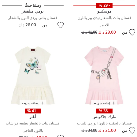
- 29 %
وصلنا حديثًا
موسكينو
تومي هيلفيغر
فستان بنات بالشعار تيدى بير باللون
فستان بناتي وردي اللون بالشعار
من
26.00 د ك
الاحمر
من
29.00 د ك
إلى
سعر مخفض من
41.00 د ك
إضافة سريعة
إضافة سريعة
- 41 %
- 38 %
مارك جاكوبس
أغنر
فستان بالحقيبة باللون الوردي للبنات
فستان بنات بالشعار بطبعه فراشات
من
21.00 د ك
إلى
سعر مخفض من
34.00 د ك
باللون العاجى
إلى
سعر مخفض من