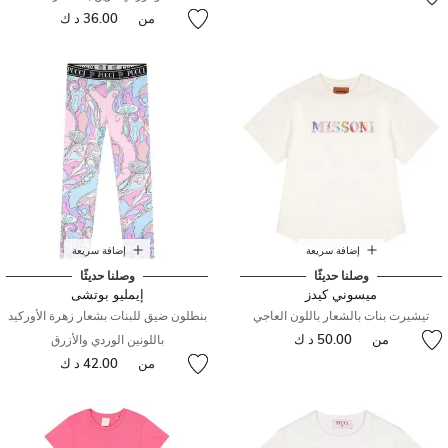
من
36.00 د ك
إضافة سريعة
إضافة سريعة
وصلنا حديثًا
وصلنا حديثًا
ميسوني كيدز
إيمليو بوتشى
تيشيرت بنات بالشعار باللون العاجي
بنطلون ضيق للبنات بشعار زهرة الأوركيد
من
50.00 د ك
باللونين الوردي والأزرق
من
42.00 د ك