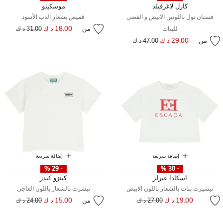
كارل لاغرفيلد
موسكينو
فستان تول باللونين الابيض و الفضي
قميص بشعار الدب الأسود
من
18.00 د ك
إلى
سعر مخفض من
للبنات
31.00 د ك
من
29.00 د ك
إلى
سعر مخفض من
47.00 د ك
إضافة سريعة
إضافة سريعة
- 29 %
- 30 %
اسكادا غيرلز
كينزو كيدز
تيشيرت بنات بالشعار باللون الابيض
تيشرت بالشعار باللون العاجي
إلى
سعر مخفض من
19.00 د ك
من
15.00 د ك
إلى
سعر مخفض من
27.00 د ك
24.00 د ك