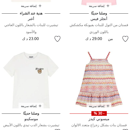
إضافة سريعة
إضافة سريعة
وصلنا حديثًا
هدية عند الشراء
أنجلز فيس
أغنر
فستان من التول للبنات بفيونكة مكشكش
تيشيرت للبنات بالشعار باللون العاجي
باللون الوردي
والأسود
من
29.00 د ك
23.00 د ك
إضافة سريعة
إضافة سريعة
- 30 %
وصلنا حديثًا
ميسوني كيدز
موسكينو
فستان بنات بشكل زجزاج متعدد الالوان
تيشيرت بشعار الدب تيدي باللون الأبيض
إلى
سعر مخفض من