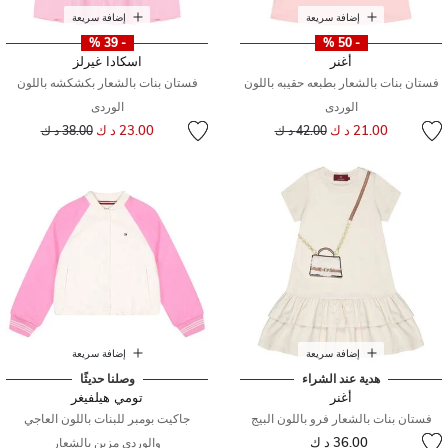
إضافة سريعة
إضافة سريعة
- 39 %
- 50 %
أغنر
اسكادا غيرلز
فستان بنات بالشعار بطبعه حقيبه باللون
فستان بنات بالشعار بكشكشه باللون
الوردى
الوردى
إلى
سعر مخفض من
إلى
سعر مخفض من
21.00 د ك
23.00 د ك
42.00 د ك
38.00 د ك
إضافة سريعة
إضافة سريعة
هدية عند الشراء
وصلنا حديثًا
أغنر
تومي هيلفيغر
فستان بنات بالشعار فرو باللون البيج
جاكيت بومبر للبنات باللون العاجي
36.00 د ك
والوردي مزين بالشعار