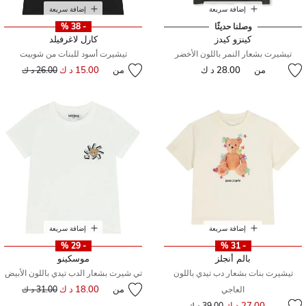
إضافة سريعة
إضافة سريعة
وصلنا حديثًا
- 38 %
كينزو كيدز
كارل لاغرفيلد
تيشيرت بشعار النمر باللون الأخضر
تيشيرت أسود للبنات من شوبيت
من
28.00 د ك
من
15.00 د ك
إلى
سعر مخفض من
26.00 د ك
إضافة سريعة
إضافة سريعة
- 29 %
- 31 %
بالم أنجلز
موسكينو
تيشيرت بنات بشعار دب تيدي باللون
تي شيرت بشعار الدب تيدي باللون الأبيض
من
18.00 د ك
إلى
سعر مخفض من
العاجي
31.00 د ك
إلى
سعر مخفض من
27.00 د ك
39.00 د ك