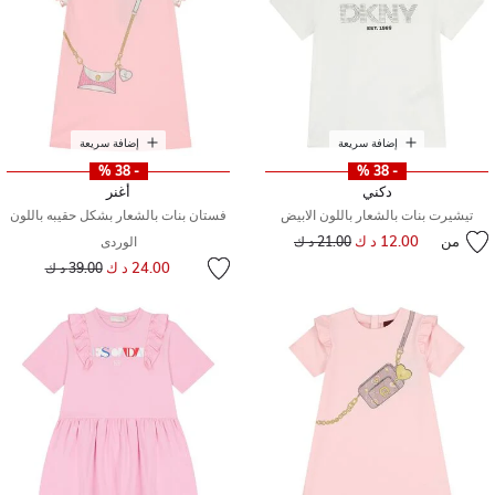
إضافة سريعة
إضافة سريعة
- 38 %
- 38 %
دكني
أغنر
تيشيرت بنات بالشعار باللون الابيض
فستان بنات بالشعار بشكل حقيبه باللون
من
12.00 د ك
إلى
سعر مخفض من
21.00 د ك
الوردى
إلى
سعر مخفض من
24.00 د ك
39.00 د ك