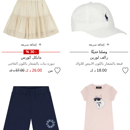
إضافة سريعة
إضافة سريعة
وصلنا حديثًا
- 30 %
رالف لورين
مايكل كورس
قبعة بالشعار باللون الابيض للاولاد
تنوره بنات بالشعار باللون العاجى
18.00 د ك
من
26.00 د ك
إلى
سعر مخفض من
37.00 د ك