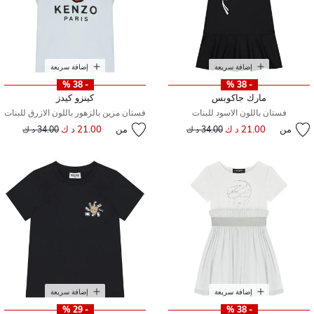
إضافة سريعة
إضافة سريعة
- 38 %
- 38 %
مارك جاكوبس
كينزو كيدز
فستان باللون الاسود للبنات
فستان مزين بالزهور باللون الازرق للبنات
من
21.00 د ك
إلى
سعر مخفض من
من
21.00 د ك
إلى
سعر مخفض من
34.00 د ك
34.00 د ك
إضافة سريعة
إضافة سريعة
- 29 %
- 38 %