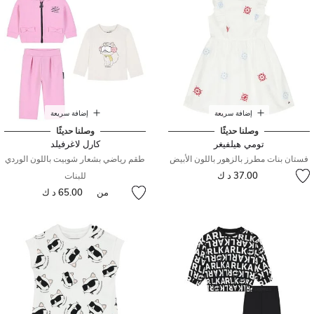
إضافة سريعة
إضافة سريعة
وصلنا حديثًا
وصلنا حديثًا
تومي هيلفيغر
كارل لاغرفيلد
فستان بنات مطرز بالزهور باللون الأبيض
طقم رياضي بشعار شوبيت باللون الوردي
37.00 د ك
للبنات
من
65.00 د ك