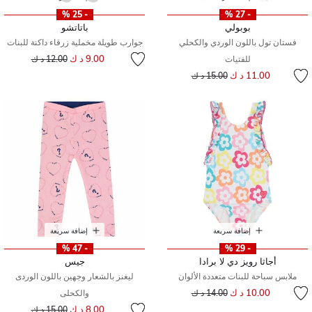
- 25 %
- 27 %
بوبولي
باتاتشو
فستان تول باللون الوردي والكحلي
جوارب طويلة مخملية زرقاء داكنة للبنات
إلى
سعر مخفض من
9.00 د ك
للفتيات
12.00 د ك
إلى
سعر مخفض من
11.00 د ك
15.00 د ك
إضافة سريعة
إضافة سريعة
- 47 %
- 29 %
أجاثا رويز دي لا برادا
جيس
ملابس سباحة للبنات متعددة الألوان
ليغنز بالشعار وجهين باللون الوردى
إلى
سعر مخفض من
10.00 د ك
14.00 د ك
والكحلى
إلى
سعر مخفض من
8.00 د ك
15.00 د ك