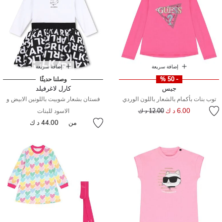
إضافة سريعة
إضافة سريعة
- 50 %
وصلنا حديثًا
جيس
كارل لاغرفيلد
توب بنات بأكمام بالشعار باللون الوردي
فستان بشعار شوبيت باللونين الابيض و
إلى
سعر مخفض من
6.00 د ك
12.00 د ك
الاسود للبنات
من
44.00 د ك