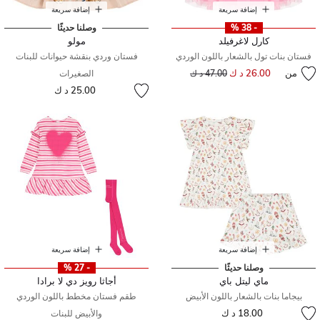
إضافة سريعة
إضافة سريعة
- 38 %
وصلنا حديثًا
كارل لاغرفيلد
مولو
فستان بنات تول بالشعار باللون الوردي
فستان وردي بنقشة حيوانات للبنات
من
26.00 د ك
إلى
سعر مخفض من
47.00 د ك
الصغيرات
25.00 د ك
إضافة سريعة
إضافة سريعة
وصلنا حديثًا
- 27 %
ماي ليتل باي
أجاثا رويز دي لا برادا
بيجاما بنات بالشعار باللون الأبيض
طقم فستان مخطط باللون الوردي
18.00 د ك
والأبيض للبنات