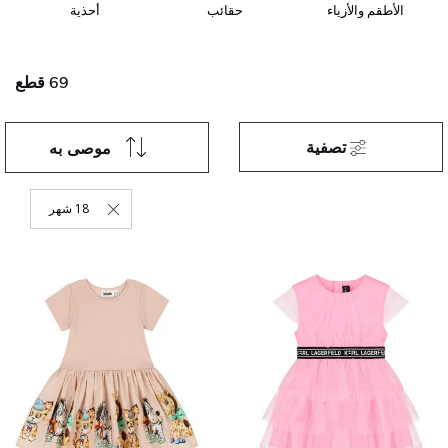
الأطقم والأزياء
حقائب
أحذية
69 قطع
تصفية
موصى به
18 شهر
حذف التصفية