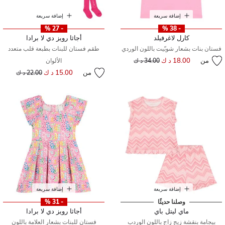
إضافة سريعة
إضافة سريعة
- 27 %
- 38 %
كارل لاغرفيلد
أجاثا رويز دي لا برادا
فستان بنات بشعار شوبّيت باللون الوردي
طقم فستان للبنات بطبعة قلب متعدد
من
18.00 د ك
إلى
سعر مخفض من
34.00 د ك
الألوان
من
15.00 د ك
إلى
سعر مخفض من
22.00 د ك
إضافة سريعة
إضافة سريعة
وصلنا حديثًا
- 31 %
ماي ليتل باي
أجاثا رويز دي لا برادا
بيجامة بنقشة زيج زاج باللون الوردب
فستان للبنات بشعار العلامة باللون