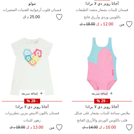
أجاثا رويز دي لا برادا
مولو
فستان للبنات بشعار متعدد الطبقات
فستان قلوب أرجوانية للفتيات الصغيرات
25.00 د ك
باللونين وردي وأزرق فاتح
من
12.00 د ك
إلى
سعر مخفض من
18.00 د ك
إضافة سريعة
إضافة سريعة
- 28 %
- 29 %
أجاثا رويز دي لا برادا
أجاثا رويز دي لا برادا
ملابس سباحة للبنات بشعار على شكل
فستان باللون الابيض مزين بتطريزات
قلب باللونين الوردي والأزرق الفاتح
زهور للبنات
إلى
سعر مخفض من
10.00 د ك
من
13.00 د ك
إلى
سعر مخفض من
14.00 د ك
18.00 د ك