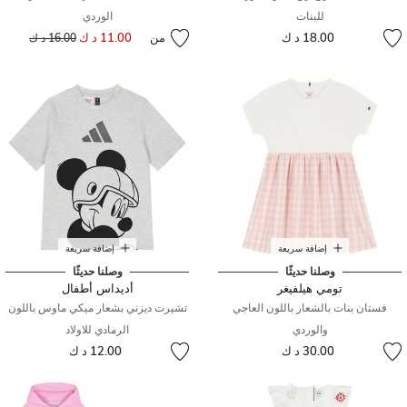
للبنات
الوردي
18.00 د ك
من
11.00 د ك
إلى
سعر مخفض من
16.00 د ك
إضافة سريعة
إضافة سريعة
وصلنا حديثًا
وصلنا حديثًا
تومي هيلفيغر
أديداس أطفال
فستان بنات بالشعار باللون العاجي
تشيرت ديزني بشعار ميكي ماوس باللون
والوردي
الرمادي للاولاد
30.00 د ك
12.00 د ك