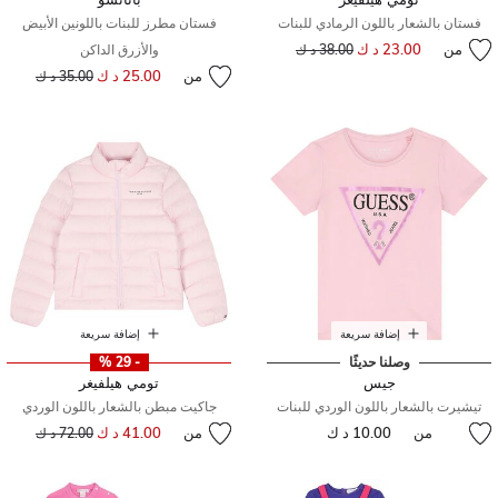
فستان بالشعار باللون الرمادي للبنات
فستان مطرز للبنات باللونين الأبيض
من
23.00 د ك
إلى
سعر مخفض من
38.00 د ك
والأزرق الداكن
من
25.00 د ك
إلى
سعر مخفض من
35.00 د ك
إضافة سريعة
إضافة سريعة
وصلنا حديثًا
- 29 %
جيس
تومي هيلفيغر
تيشيرت بالشعار باللون الوردي للبنات
جاكيت مبطن بالشعار باللون الوردي
من
10.00 د ك
من
41.00 د ك
إلى
سعر مخفض من
72.00 د ك