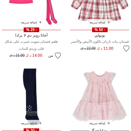
إضافة سريعة
إضافة سريعة
- 29 %
- 50 %
بوبولي
أجاثا رويز دي لا برادا
فستان بنات تارتان باللون الأبيض والأحمر
طقم فستان سويت شيرت على شكل
إلى
سعر مخفض من
11.00 د ك
22.00 د ك
قلب وردي للبنات
من
14.00 د ك
إلى
سعر مخفض من
21.00 د ك
إضافة سريعة
إضافة سريعة
وصلنا حديثًا
- 20 %