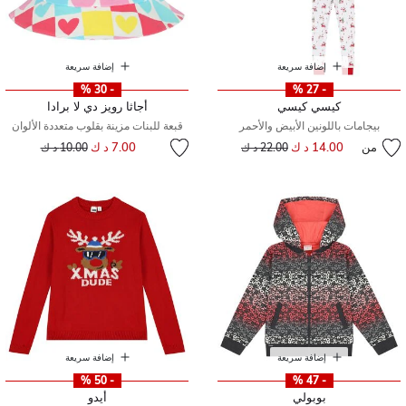
إضافة سريعة
إضافة سريعة
- 30 %
- 27 %
كيسي كيسي
أجاثا رويز دي لا برادا
بيجامات باللونين الأبيض والأحمر
قبعة للبنات مزينة بقلوب متعددة الألوان
إلى
سعر مخفض من
من
14.00 د ك
إلى
سعر مخفض من
7.00 د ك
22.00 د ك
10.00 د ك
إضافة سريعة
إضافة سريعة
- 50 %
- 47 %
بوبولي
أيدو