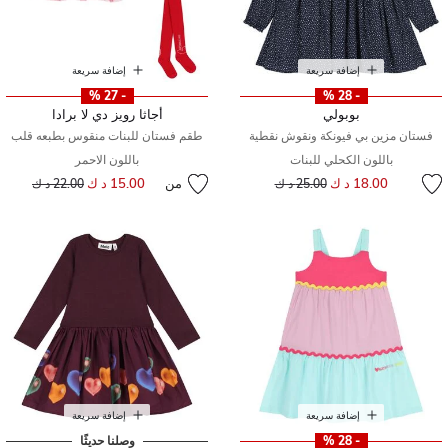
إضافة سريعة
إضافة سريعة
- 27 %
- 28 %
بوبولي
أجاثا رويز دي لا برادا
فستان مزين بي فيونكة ونقوش نقطية
طقم فستان للبنات منقوس بطبعه قلب
باللون الكحلي للبنات
باللون الاحمر
إلى
سعر مخفض من
18.00 د ك
من
15.00 د ك
إلى
سعر مخفض من
25.00 د ك
22.00 د ك
إضافة سريعة
إضافة سريعة
- 28 %
وصلنا حديثًا