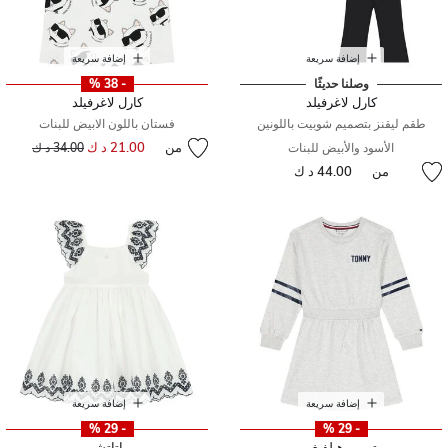
إضافة سريعة
إضافة سريعة
وصلنا حديثًا
- 38 %
كارل لاغرفيلد
كارل لاغرفيلد
طقم ليقنز بتصميم شوبيت باللونين
فستان باللون الابيض للبنات
من
21.00 د ك
إلى
سعر مخفض من
الأسود والأبيض للبنات
34.00 د ك
من
44.00 د ك
إضافة سريعة
إضافة سريعة
- 29 %
- 29 %
تومي هيلفيغر
باتاتشو