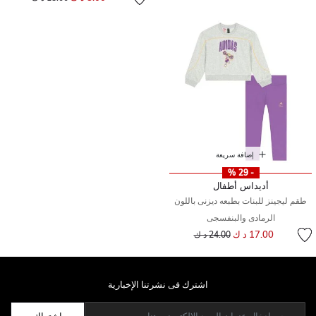
إضافة سريعة
- 29 %
أديداس أطفال
طقم ليجينز للبنات بطبعه ديزنى باللون
الرمادى والبنفسجى
إلى
سعر مخفض من
17.00 د ك
24.00 د ك
اشترك فى نشرتنا الإخبارية
اشتراك