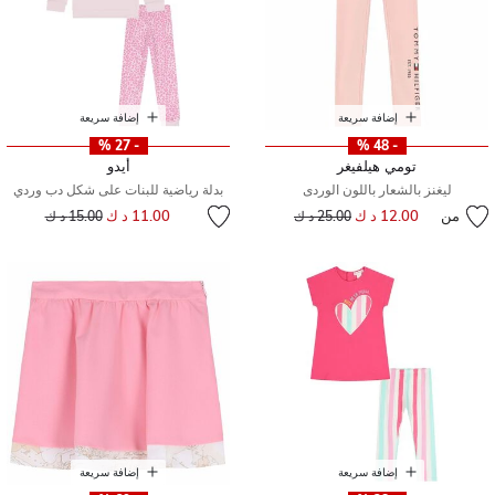
إضافة سريعة
إضافة سريعة
- 27 %
- 48 %
تومي هيلفيغر
أيدو
ليغنز بالشعار باللون الوردى
بدلة رياضية للبنات على شكل دب وردي
إلى
سعر مخفض من
من
12.00 د ك
إلى
سعر مخفض من
11.00 د ك
25.00 د ك
15.00 د ك
إضافة سريعة
إضافة سريعة