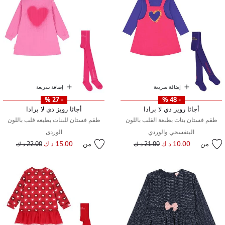
إضافة سريعة
إضافة سريعة
- 27 %
- 48 %
أجاثا رويز دي لا برادا
أجاثا رويز دي لا برادا
طقم فستان بنات بطبعة القلب باللون
طقم فستان للبنات بطبعه قلب باللون
البنفسجي والوردي
الوردى
من
10.00 د ك
إلى
سعر مخفض من
من
15.00 د ك
إلى
سعر مخفض من
21.00 د ك
22.00 د ك