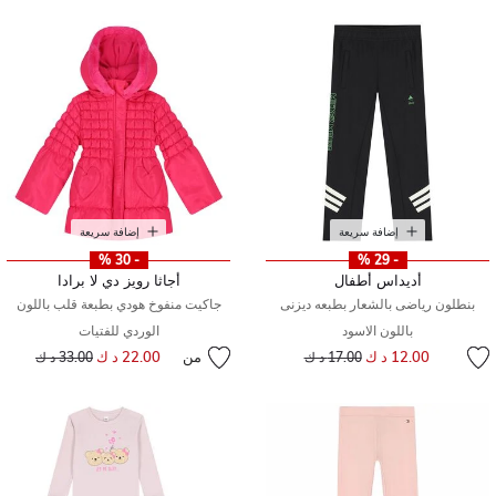
إضافة سريعة
إضافة سريعة
- 30 %
- 29 %
أديداس أطفال
أجاثا رويز دي لا برادا
بنطلون رياضى بالشعار بطبعه ديزنى
جاكيت منفوخ هودي بطبعة قلب باللون
باللون الاسود
الوردي للفتيات
إلى
سعر مخفض من
12.00 د ك
من
22.00 د ك
إلى
سعر مخفض من
17.00 د ك
33.00 د ك