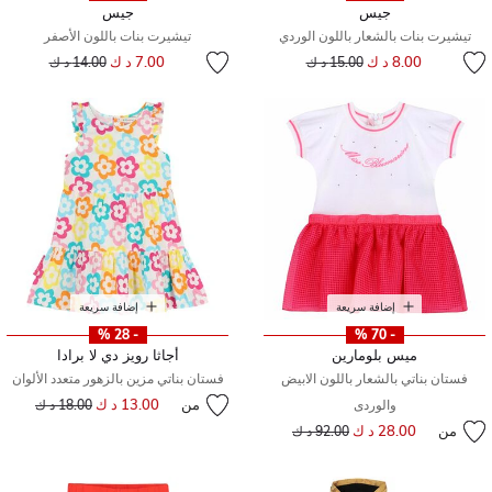
جيس
جيس
تيشيرت بنات بالشعار باللون الوردي
تيشيرت بنات باللون الأصفر
إلى
سعر مخفض من
إلى
سعر مخفض من
8.00 د ك
7.00 د ك
15.00 د ك
14.00 د ك
إضافة سريعة
إضافة سريعة
- 28 %
- 70 %
ميس بلومارين
أجاثا رويز دي لا برادا
فستان بناتي بالشعار باللون الابيض
فستان بناتي مزين بالزهور متعدد الألوان
من
13.00 د ك
إلى
سعر مخفض من
والوردى
18.00 د ك
من
28.00 د ك
إلى
سعر مخفض من
92.00 د ك