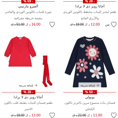
- 69 %
- 28 %
أجاثا رويز دي لا برادا
ألفيرو مارتيني
طقم ليجنز للبنات مخطط باللونين الوردي
تنورة للبنات باللونين الوردي والعاجي
والأزرق الفاتح
بنقشة خريطة جغرافية
إلى
سعر مخفض من
من
12.00 د ك
إلى
سعر مخفض من
16.00 د ك
18.00 د ك
51.00 د ك
إضافة سريعة
إضافة سريعة
- 28 %
- 50 %
بوبولي
أجاثا رويز دي لا برادا
فستان بنات منسوج مزين بالترتر باللون
طقم فستان للبنات بطبعه قلب باللون
الكحلي
الاحمر
إلى
سعر مخفض من
إلى
سعر مخفض من
11.00 د ك
13.00 د ك
22.00 د ك
18.00 د ك